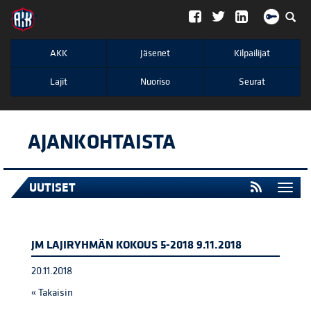
";
AKK
Jäsenet
Kilpailijat
Lajit
Nuoriso
Seurat
AJANKOHTAISTA
UUTISET
Togg
navi
JM LAJIRYHMÄN KOKOUS 5-2018 9.11.2018
20.11.2018
« Takaisin