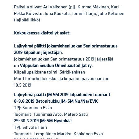
Paikalla olivat: Ari Valkonen (pj), Kimmo Mäkinen, Kari-
Pekka Koivisto, Juha Kaukola, Tommi Harju, Juho Ketonen
(lajipäällikkö)
Kokouksessa käsitellyt asiat:
Lajiryhmä päätti jokamiehenluokan Seniorimestaruus
2019 kilpailun järjestäjän.
Jokamiehenluokan Seniorimestaruus 2019 järjestäjä
on
Vilppulan Seudun Urheiluautoilijat ry.
Kilpailupaikkana toimii Särkikankaan
Moottoriurheilukeskus ja kilpailun päivämäärä on
18.5.2019.
Lajiryhmä päätti JM SM 2019 kilpailuiden tuomarit
8-9.6.2019 Betonitukku JM-SM Nu/Na/EVK
TPJ: Suominen Esko
Tuomarit: Tuohimaa Arto, Matero Satu
29-30.6.2019 JM-SM Hyvinkää
TPJ: Sihvola Harri
Tuomarit: Lempiäinen Markku, Kähkönen Esko