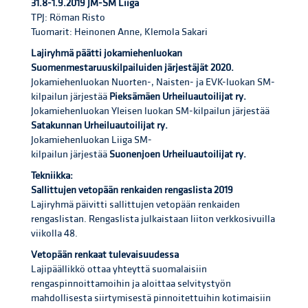
31.8-1.9.2019 JM-SM Liiga
TPJ: Röman Risto
Tuomarit: Heinonen Anne, Klemola Sakari
Lajiryhmä päätti jokamiehenluokan
Suomenmestaruuskilpailuiden järjestäjät 2020.
Jokamiehenluokan Nuorten-, Naisten- ja EVK-luokan SM-
kilpailun järjestää
Pieksämäen Urheiluautoilijat ry.
Jokamiehenluokan Yleisen luokan SM-kilpailun järjestää
Satakunnan Urheiluautoilijat ry.
Jokamiehenluokan Liiga SM-
kilpailun järjestää
Suonenjoen Urheiluautoilijat ry.
Tekniikka:
Sallittujen vetopään renkaiden rengaslista 2019
Lajiryhmä päivitti sallittujen vetopään renkaiden
rengaslistan. Rengaslista julkaistaan liiton verkkosivuilla
viikolla 48.
Vetopään renkaat tulevaisuudessa
Lajipäällikkö ottaa yhteyttä suomalaisiin
rengaspinnoittamoihin ja aloittaa selvitystyön
mahdollisesta siirtymisestä pinnoitettuihin kotimaisiin