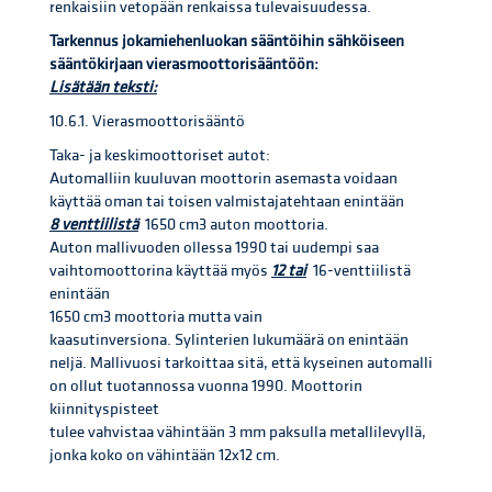
renkaisiin vetopään renkaissa tulevaisuudessa.
Tarkennus jokamiehenluokan sääntöihin sähköiseen
sääntökirjaan vierasmoottorisääntöön:
Lisätään teksti:
10.6.1. Vierasmoottorisääntö
Taka- ja keskimoottoriset autot:
Automalliin kuuluvan moottorin asemasta voidaan
käyttää oman tai toisen valmistajatehtaan enintään
8 venttiilistä
1650 cm3 auton moottoria.
Auton mallivuoden ollessa 1990 tai uudempi saa
vaihtomoottorina käyttää myös
12 tai
16-venttiilistä
enintään
1650 cm3 moottoria mutta vain
kaasutinversiona. Sylinterien lukumäärä on enintään
neljä. Mallivuosi tarkoittaa sitä, että kyseinen automalli
on ollut tuotannossa vuonna 1990. Moottorin
kiinnityspisteet
tulee vahvistaa vähintään 3 mm paksulla metallilevyllä,
jonka koko on vähintään 12x12 cm.