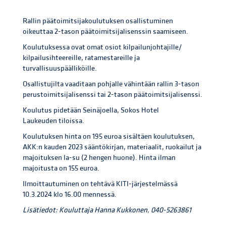
Rallin päätoimitsijakoulutuksen osallistuminen
oikeuttaa 2-tason päätoimitsijalisenssin saamiseen.
Koulutuksessa ovat omat osiot kilpailunjohtajille/
kilpailusihteereille, ratamestareille ja
turvallisuuspäälliköille.
Osallistujilta vaaditaan pohjalle vähintään rallin 3-tason
perustoimitsijalisenssi tai 2-tason päätoimitsijalisenssi.
Koulutus pidetään Seinäjoella, Sokos Hotel
Laukeuden tiloissa.
Koulutuksen hinta on 195 euroa sisältäen koulutuksen,
AKK:n kauden 2023 sääntökirjan, materiaalit, ruokailut ja
majoituksen la-su (2 hengen huone). Hinta ilman
majoitusta on 155 euroa.
Ilmoittautuminen on tehtävä KITI-järjestelmässä
10.3.2024 klo 16.00 mennessä.
Lisätiedot: Kouluttaja Hanna Kukkonen, 040-5263861