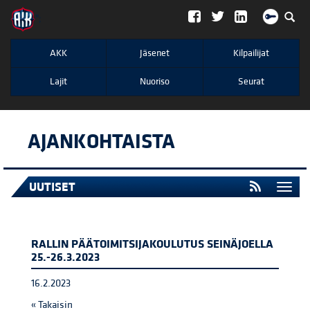
";
AKK
Jäsenet
Kilpailijat
Lajit
Nuoriso
Seurat
AJANKOHTAISTA
UUTISET
Togg
navi
RALLIN PÄÄTOIMITSIJAKOULUTUS SEINÄJOELLA
25.-26.3.2023
16.2.2023
« Takaisin