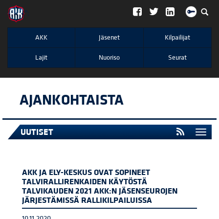
";
AKK
Jäsenet
Kilpailijat
Lajit
Nuoriso
Seurat
AJANKOHTAISTA
UUTISET
Togg
navi
AKK JA ELY-KESKUS OVAT SOPINEET
TALVIRALLIRENKAIDEN KÄYTÖSTÄ
TALVIKAUDEN 2021 AKK:N JÄSENSEUROJEN
JÄRJESTÄMISSÄ RALLIKILPAILUISSA
10.11.2020