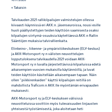
« Takaisin
Talvikauden 2021 rallikilpailujen valmistelujen ollessa
kiivaasti käynnissä eri AKK:n. jäsenseuroissa, nousi esille
huoli päällystettyjen teiden käyttöön saamisesta osaksi
kilpailujen siirtymä-osuuksia käytettäessä AKK:n Rallin
Sääntöjen mukaisia talvirallienkaita.
Elinkeino-, liikenne- ja ympäristökeskuksen (ELY-keskus)
ja AKK-Motorsport ry:n välisten neuvottelujen
lopputuloksena talvikaudella 2021 voidaan AKK-
Motorsport ry:n luvalla järjestettävissä kilpailuissa edetä
aikaisempien vuosien mukaisilla käytännöillä, ja luvat
teiden käyttöön käsitellään aikaisempaan tapaan. Näin
ollen ”piikkirenkaiden” käyttö kilpailujen reitillä on
mahdollista Traficom:n AKK:lle myöntämän erivapauden
mukaisesti.
AKK-Motorsport ry ja ELY-keskuksen välisissä
neuvotteluissa sovittiin myös tulevaisuuden linjausten
yhteisestä työstämisestä, joka aloitetaan heti