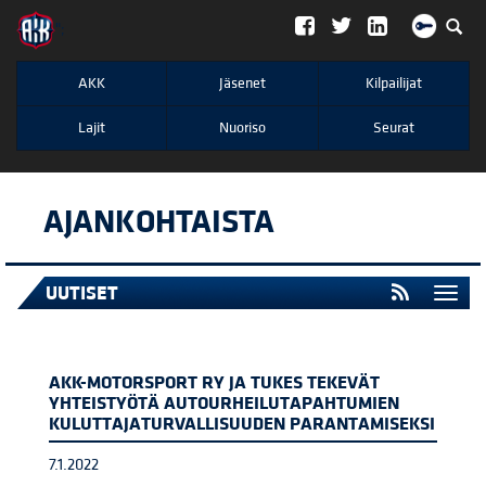
";
AKK
Jäsenet
Kilpailijat
Lajit
Nuoriso
Seurat
AJANKOHTAISTA
UUTISET
Togg
navi
AKK-MOTORSPORT RY JA TUKES TEKEVÄT
YHTEISTYÖTÄ AUTOURHEILUTAPAHTUMIEN
KULUTTAJATURVALLISUUDEN PARANTAMISEKSI
7.1.2022