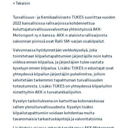
« Takaisin
Turvallisuus- ja Kemikaalivirasto TUKES suorittaa vuoden
2022 kansallisissa rallisarjoissa kohdennettua
kuluttajaturvallisuusvalvontaa yhteistyössä AKK-
Motorsport ry:n kanssa. AKK:n alaisista rallisarjoista
valvonnan piirissä ovat Ralli SM-sarjan osakilpailut.
Valvonnassa hyödynnetään verkkokyselyä, joka
toimitetaan kilpailutapahtumien järjestäjille noin kahta
viikkoa ennen kilpailua, ja järjestäjien tulee vastata
kyselyyn ennen kilpailua. Lisäksi TUKES:n edustajat ovat
yhteydessä kilpailun järjestäjiin puhelimitse, jolloin
selvitetään tarkemmin tapahtuman turvallisuuden
toteutumista. Lisäksi TUKES on yhteydessä kilpailuihin
nimettyihin AKK:n turvatarkkailijoihin.
Kyselyn tarkoituksena on kartoittaa kokonaiskuvaa
rallien yleisöturvallisuudesta. Kyselyn lisäksi
kilpailutapahtumiin voidaan kohdentaa muita
tavanomaisia tarkastuskäyntejä ja valvontatoimia.
Lisätietoja asiassa antavat tarvittaessa AKK-Motorsport