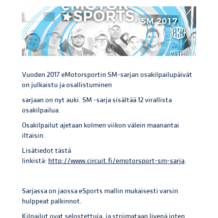
Vuoden 2017 eMotorsportin SM-sarjan osakilpailupäivät
on julkaistu ja osallistuminen
sarjaan on nyt auki. SM -sarja sisältää 12 virallista
osakilpailua.
Osakilpailut ajetaan kolmen viikon välein maanantai
iltaisin.
Lisätiedot tästä
linkistä:
http://www.circuit.fi/emotorsport-sm-sarja
.
Sarjassa on jaossa eSports mallin mukaisesti varsin
hulppeat palkinnot.
Kilpailut ovat selostettuja, ja striimataan livenä joten