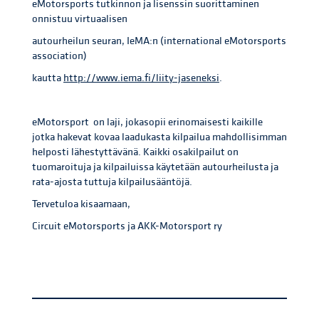
eMotorsports tutkinnon ja lisenssin suorittaminen
onnistuu virtuaalisen
autourheilun seuran, IeMA:n (international eMotorsports
association)
kautta
http://www.iema.fi/liity-jaseneksi
.
eMotorsport on laji, jokasopii erinomaisesti kaikille
jotka hakevat kovaa laadukasta kilpailua mahdollisimman
helposti lähestyttävänä. Kaikki osakilpailut on
tuomaroituja ja kilpailuissa käytetään autourheilusta ja
rata-ajosta tuttuja kilpailusääntöjä.
Tervetuloa kisaamaan,
Circuit eMotorsports ja AKK-Motorsport ry