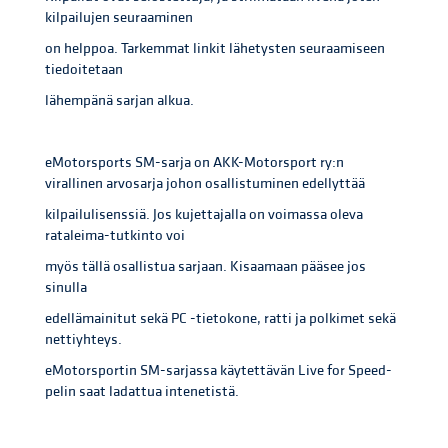
kilpailujen seuraaminen
on helppoa. Tarkemmat linkit lähetysten seuraamiseen
tiedoitetaan
lähempänä sarjan alkua.
eMotorsports SM-sarja on AKK-Motorsport ry:n
virallinen arvosarja johon osallistuminen edellyttää
kilpailulisenssiä. Jos kujettajalla on voimassa oleva
rataleima-tutkinto voi
myös tällä osallistua sarjaan. Kisaamaan pääsee jos
sinulla
edellämainitut sekä PC -tietokone, ratti ja polkimet sekä
nettiyhteys.
eMotorsportin SM-sarjassa käytettävän Live for Speed-
pelin saat ladattua intenetistä.