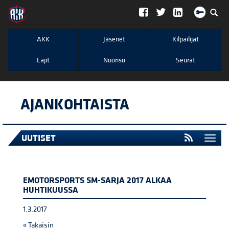
";
AKK
Jäsenet
Kilpailijat
Lajit
Nuoriso
Seurat
AJANKOHTAISTA
UUTISET
Togg
navi
EMOTORSPORTS SM-SARJA 2017 ALKAA
HUHTIKUUSSA
1.3.2017
« Takaisin