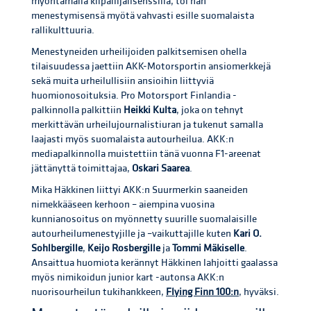
myöntämällä kilpailijalisenssillä, toi hän
menestymisensä myötä vahvasti esille suomalaista
rallikulttuuria.
Menestyneiden urheilijoiden palkitsemisen ohella
tilaisuudessa jaettiin AKK-Motorsportin ansiomerkkejä
sekä muita urheilullisiin ansioihin liittyviä
huomionosoituksia. Pro Motorsport Finlandia -
palkinnolla palkittiin
Heikki Kulta
, joka on tehnyt
merkittävän urheilujournalistiuran ja tukenut samalla
laajasti myös suomalaista autourheilua. AKK:n
mediapalkinnolla muistettiin tänä vuonna F1-areenat
jättänyttä toimittajaa,
Oskari Saarea
.
Mika Häkkinen liittyi AKK:n Suurmerkin saaneiden
nimekkääseen kerhoon – aiempina vuosina
kunnianosoitus on myönnetty suurille suomalaisille
autourheilumenestyjille ja –vaikuttajille kuten
Kari O.
Sohlbergille
,
Keijo Rosbergille
ja
Tommi Mäkiselle
.
Ansaittua huomiota kerännyt Häkkinen lahjoitti gaalassa
myös nimikoidun junior kart -autonsa AKK:n
nuorisourheilun tukihankkeen,
Flying Finn 100:n
, hyväksi.