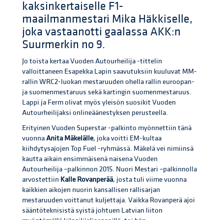
kaksinkertaiselle F1-
maailmanmestari Mika Häkkiselle,
joka vastaanotti gaalassa AKK:n
Suurmerkin no 9.
Jo toista kertaa Vuoden Autourheilija -tittelin
valloittaneen Esapekka Lapin saavutuksiin kuuluvat MM-
rallin WRC2-luokan mestaruuden ohella rallin euroopan-
ja suomenmestaruus sekä kartingin suomenmestaruus.
Lappi ja Ferm olivat myös yleisön suosikit Vuoden
Autourheilijaksi onlineäänestyksen perusteella.
Erityinen Vuoden Superstar -palkinto myönnettiin tänä
vuonna
Anita Mäkelälle
, joka voitti EM-kultaa
kiihdytysajojen Top Fuel -ryhmässä. Mäkelä vei nimiinsä
kautta aikain ensimmäisenä naisena Vuoden
Autourheilija –palkinnon 2015. Nuori Mestari –palkinnolla
arvostettiin
Kalle Rovanperää
, josta tuli viime vuonna
kaikkien aikojen nuorin kansallisen rallisarjan
mestaruuden voittanut kuljettaja. Vaikka Rovanperä ajoi
sääntöteknisistä syistä johtuen Latvian liiton