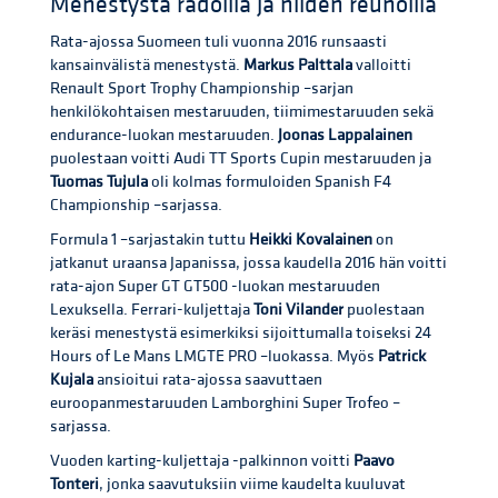
Menestystä radoilla ja niiden reunoilla
Rata-ajossa Suomeen tuli vuonna 2016 runsaasti
kansainvälistä menestystä.
Markus Palttala
valloitti
Renault Sport Trophy Championship –sarjan
henkilökohtaisen mestaruuden, tiimimestaruuden sekä
endurance-luokan mestaruuden.
Joonas Lappalainen
puolestaan voitti Audi TT Sports Cupin mestaruuden ja
Tuomas Tujula
oli kolmas formuloiden Spanish F4
Championship –sarjassa.
Formula 1 –sarjastakin tuttu
Heikki Kovalainen
on
jatkanut uraansa Japanissa, jossa kaudella 2016 hän voitti
rata-ajon Super GT GT500 -luokan mestaruuden
Lexuksella. Ferrari-kuljettaja
Toni Vilander
puolestaan
keräsi menestystä esimerkiksi sijoittumalla toiseksi 24
Hours of Le Mans LMGTE PRO –luokassa. Myös
Patrick
Kujala
ansioitui rata-ajossa saavuttaen
euroopanmestaruuden Lamborghini Super Trofeo –
sarjassa.
Vuoden karting-kuljettaja -palkinnon voitti
Paavo
Tonteri
, jonka saavutuksiin viime kaudelta kuuluvat