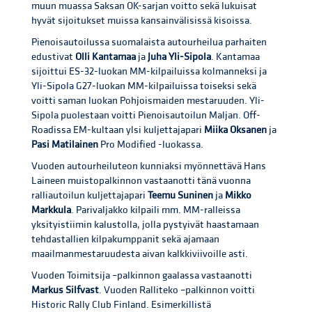
muun muassa Saksan OK-sarjan voitto sekä lukuisat
hyvät sijoitukset muissa kansainvälisissä kisoissa.
Pienoisautoilussa suomalaista autourheilua parhaiten
edustivat
Olli Kantamaa
ja
Juha Yli-Sipola
. Kantamaa
sijoittui ES-32-luokan MM-kilpailuissa kolmanneksi ja
Yli-Sipola G27-luokan MM-kilpailuissa toiseksi sekä
voitti saman luokan Pohjoismaiden mestaruuden. Yli-
Sipola puolestaan voitti Pienoisautoilun Maljan. Off-
Roadissa EM-kultaan ylsi kuljettajapari
Miika Oksanen
ja
Pasi Matilainen
Pro Modified -luokassa.
Vuoden autourheiluteon kunniaksi myönnettävä Hans
Laineen muistopalkinnon vastaanotti tänä vuonna
ralliautoilun kuljettajapari
Teemu Suninen
ja
Mikko
Markkula
. Parivaljakko kilpaili mm. MM-ralleissa
yksityistiimin kalustolla, jolla pystyivät haastamaan
tehdastallien kilpakumppanit sekä ajamaan
maailmanmestaruudesta aivan kalkkiviivoille asti.
Vuoden Toimitsija –palkinnon gaalassa vastaanotti
Markus Silfvast
. Vuoden Ralliteko –palkinnon voitti
Historic Rally Club Finland. Esimerkillistä