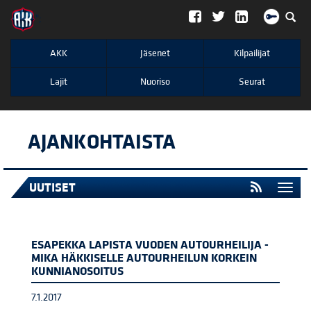
";
AKK
Jäsenet
Kilpailijat
Lajit
Nuoriso
Seurat
AJANKOHTAISTA
UUTISET
Togg
navi
ESAPEKKA LAPISTA VUODEN AUTOURHEILIJA -
MIKA HÄKKISELLE AUTOURHEILUN KORKEIN
KUNNIANOSOITUS
7.1.2017