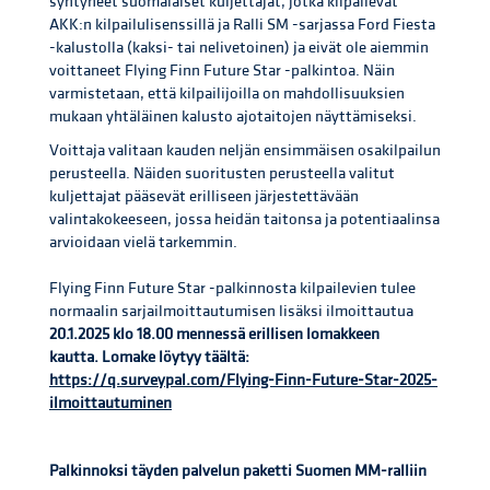
syntyneet suomalaiset kuljettajat, jotka kilpailevat
AKK:n kilpailulisenssillä ja Ralli SM -sarjassa Ford Fiesta
-kalustolla (kaksi- tai nelivetoinen) ja eivät ole aiemmin
voittaneet Flying Finn Future Star -palkintoa. Näin
varmistetaan, että kilpailijoilla on mahdollisuuksien
mukaan yhtäläinen kalusto ajotaitojen näyttämiseksi.
Voittaja valitaan kauden neljän ensimmäisen osakilpailun
perusteella. Näiden suoritusten perusteella valitut
kuljettajat pääsevät erilliseen järjestettävään
valintakokeeseen, jossa heidän taitonsa ja potentiaalinsa
arvioidaan vielä tarkemmin.
Flying Finn Future Star -palkinnosta kilpailevien tulee
normaalin sarjailmoittautumisen lisäksi ilmoittautua
20.1.2025 klo 18.00 mennessä erillisen lomakkeen
kautta. Lomake löytyy täältä:
https://q.surveypal.com/Flying-Finn-Future-Star-2025-
ilmoittautuminen
Palkinnoksi täyden palvelun paketti Suomen MM-ralliin