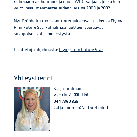
rallimaailman huomion ja nousi WRC-sarjaan, jossa hän
voitti maailmanmestaruuden vuosina 2000 ja 2002.
Nyt Grönholm tuo asiantuntemuksensa ja tukensa Flying
Finn Future Star -ohjelmaan auttaen seuraavaa
sukupolvea kohti menestystä.
Lisätietoja ohjelmasta:
Flying Finn Future Star
Yhteystiedot
Katja Lindman
Viestintäpäällikkö
044 7360 325
katja.lindman@autourheilu.fi