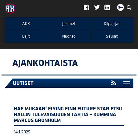
";
AKK
Jäsenet
Kilpailijat
Lajit
Nuoriso
Seurat
AJANKOHTAISTA
UUTISET
Togg
navi
HAE MUKAAN! FLYING FINN FUTURE STAR ETSII
RALLIN TULEVAISUUDEN TÄHTIÄ – KUMMINA
MARCUS GRÖNHOLM
14.1.2025