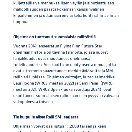
kuljettajille valmennuksellisen väylän ja ainutlaatuisen
mahdollisuuden päästä kokemaan kansainvälinen
kilpaileminen ja ottamaan ensiaskelia kohti rallimaailman
huippua.
Ohjelma on tuottanut suomalaisia rallitähtiä
Vuonna 2014 lanseeratun Flying Finn Future Star -
ohjelman historia on täynnä tarinoita, joissa nuoret
lahjakkuudet ovat muuttaneet unelmansa
todellisuudeksi. Sen kautta on nähty useita nimiä, jotka
ovat sittemmin saavuttaneet merkittäviä voittoja MM-
rallin eri luokissa. Ohjelman voittajat, kuten esimerkiksi
Lauri Joona (WRC3-mestari 2022) ja Sami Pajari (JWRC-
mestari 2021, WRC2 Open -luokan voittaja 2024), ovat
osoittaneet suomalaisen ralliosaamisen pysyvän vahvana
sukupolvesta toiseen.
Tie huipulle alkaa Ralli SM -sarjasta
Ohjelmaan voivat osallistua 1.1.2000 tai sen jälkeen