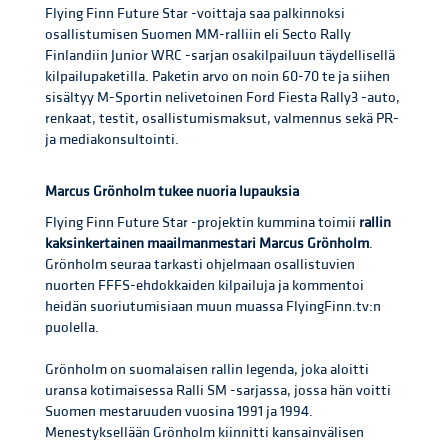
Flying Finn Future Star -voittaja saa palkinnoksi
osallistumisen Suomen MM-ralliin eli Secto Rally
Finlandiin Junior WRC -sarjan osakilpailuun täydellisellä
kilpailupaketilla. Paketin arvo on noin 60-70 te ja siihen
sisältyy M-Sportin nelivetoinen Ford Fiesta Rally3 -auto,
renkaat, testit, osallistumismaksut, valmennus sekä PR-
ja mediakonsultointi.
Marcus Grönholm tukee nuoria lupauksia
Flying Finn Future Star -projektin kummina toimii
rallin
kaksinkertainen maailmanmestari Marcus Grönholm
.
Grönholm seuraa tarkasti ohjelmaan osallistuvien
nuorten FFFS-ehdokkaiden kilpailuja ja kommentoi
heidän suoriutumisiaan muun muassa FlyingFinn.tv:n
puolella.
Grönholm on suomalaisen rallin legenda, joka aloitti
uransa kotimaisessa Ralli SM -sarjassa, jossa hän voitti
Suomen mestaruuden vuosina 1991 ja 1994.
Menestyksellään Grönholm kiinnitti kansainvälisen