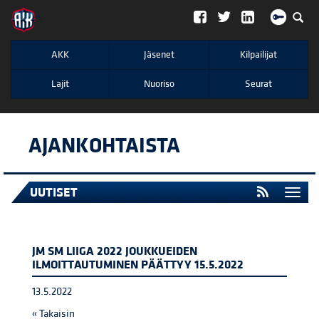
";
AKK
Jäsenet
Kilpailijat
Lajit
Nuoriso
Seurat
AJANKOHTAISTA
UUTISET
Togg
navi
JM SM LIIGA 2022 JOUKKUEIDEN
ILMOITTAUTUMINEN PÄÄTTYY 15.5.2022
13.5.2022
« Takaisin