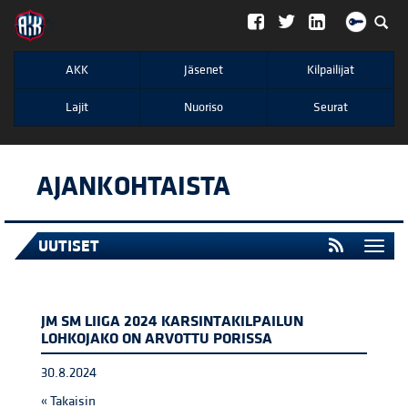
";
AKK
Jäsenet
Kilpailijat
Lajit
Nuoriso
Seurat
AJANKOHTAISTA
UUTISET
Togg
navi
JM SM LIIGA 2024 KARSINTAKILPAILUN
LOHKOJAKO ON ARVOTTU PORISSA
30.8.2024
« Takaisin