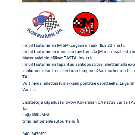
Ilmoittautuminen JM SM-Liigaan on auki 15.5.2017 asti.
Ilmoittautuminen onnistuu täyttämällä JM materiaaleista l
Materiaaleihin pääset
TÄSTÄ
linkistä.
Ilmoittautuminen tapahtuu sähköpostitse lähettämällä exce
sähköpostiosoitteeseen timo.lampinen@autourheilu.fi (ei all
TAI
Voit myös lähettää lomakkeen postitse osoitteella: Liiga i
Vantaa.
Lisätietoja kilpailusta löytyy Kokemäen UA nettisivuilta
TÄ
Tai
Lajipäälliköltä
timo.lampinen@autourheilu.fi
040-8470155