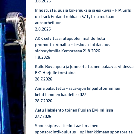
3.8.2026
Innostusta, uusia kokemuksia ja esikuvia – FIA Girls
on Track Finland rohkaisi 57 tyttöä mukaan
autourheiluun
2.8.2026
AKK selvittää ratapuolen mahdollista
promoottorimallia – keskustelutilaisuus
sidosryhmille Kemorassa 21.8.2026
1.8.2026
Kalle Rovanperä ja Jonne Halttunen palaavat yhdessä
EK1 Harjulle torstaina
28.7.2026
Anna palautetta - rata-ajon kilpailutoiminnan
kehittäminen kaudelle 2027
28.7.2026
Aatu Hakalehto toinen Puolan EM-rallissa
27.7.2026
Sponssipörssi tiedottaa: Ilmainen
sponsorointikoulutus – opi hankkimaan sponsoreita