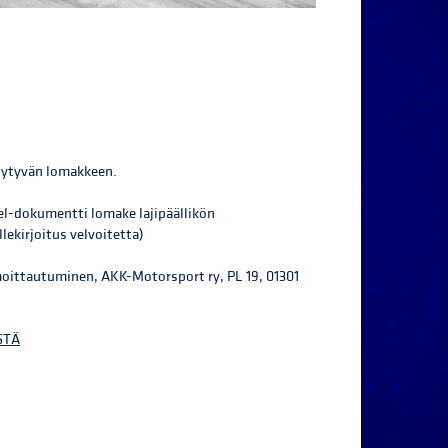
öytyvän lomakkeen.
l-dokumentti lomake lajipäällikön
ekirjoitus velvoitetta)
lmoittautuminen, AKK-Motorsport ry, PL 19, 01301
STÄ