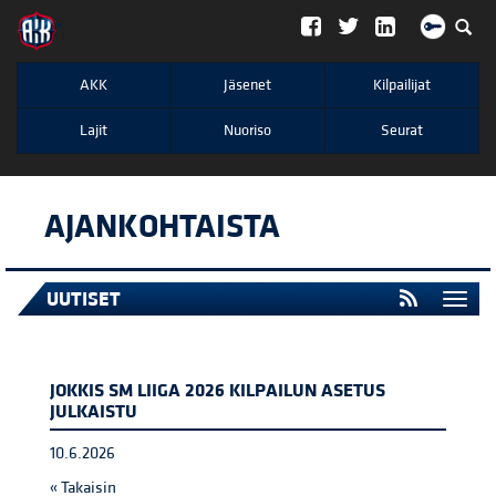
";
AKK
Jäsenet
Kilpailijat
Lajit
Nuoriso
Seurat
AJANKOHTAISTA
UUTISET
Togg
navi
JOKKIS SM LIIGA 2026 KILPAILUN ASETUS
JULKAISTU
10.6.2026
« Takaisin