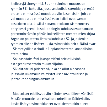
kiellettyjä aineryhmiä. Suurin tekninen muutos on
ryhmän S1.1. kohdalla, jossa anabolisia steroideja ei enää
erotella elimistössä muodostuviin ja sellaisiin, joita ei
voi muodostua elimistössä vaan kaikki ovat saman
otsakkeen alla. Lisäksi sanamuotoja on täsmennetty
erityisesti geeni- ja soludopingin kohdassa vastaamaan
paremmin tämän päivän kokeellisten menetelmien kirjoa.
Argon on poistettu listalta kohdasta S2. ja joidenkin
ryhmien alle on lisätty uusia esimerkkiaineita. Näitä ovat:
- S1: metyyliklosteboli ja 1-epiandrosteroni anabolisina
steroideina
- S4: basedoksifeni ja ospemifeni selektiivisinä
estogeenireseptorin muuntelijoina
- S6: oktodriini piristeenä, joka on ollut aineosana
joissakin ulkomailla valmistetuissa ravintolisissä ja
johtanut dopingrikkomuksiin
- Muutokset edellisvuosiin nähden ovat jälleen vähäisiä.
Mikään muutoksista ei vaikuta urheilijan lääkityksiin,
koska lisätyt esimerkkianeet ovat aiemminkin olleet