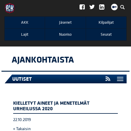
";
AKK
Jäsenet
Kilpailijat
Lajit
Nuoriso
Seurat
AJANKOHTAISTA
UUTISET
Togg
navi
KIELLETYT AINEET JA MENETELMÄT
URHEILUSSA 2020
22.10.2019
« Takaisin