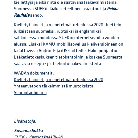
kiellettyjä ja eikä niitä ole saatavana lääkevalmisteina
Suomessa SUEKin lääketieteellinen asiantuntija
Pekka
Rauhala
sanoo.
Kielletyt aineet ja menetelmät urheilussa 2020 -luettelo
julkaistaan suomeksi, ruotsiksi ja englanniksi
sähköisessä muodossa SUEKin internetsivuilla vuoden
alussa. Lisäksi KAMU-mobiilisovellus kieliversioineen on
ladattavissa Android- ja iOS-laitteille. Haku pohjautuu
Lääketietokeskuksen tietokantoihin ja koskee Suomesta
saatavia resepti- ja itsehoitolääkevalmisteita.
WADAn dokumentit:
Kielletyt aineet ja menetelmät urheilussa 2020
Yhteenvetoon tärkeimmistä muutoksista
Seurantaohjelma
Lisätietoja:
Susanna Sokka
SUEK - viestintäpäällikkö