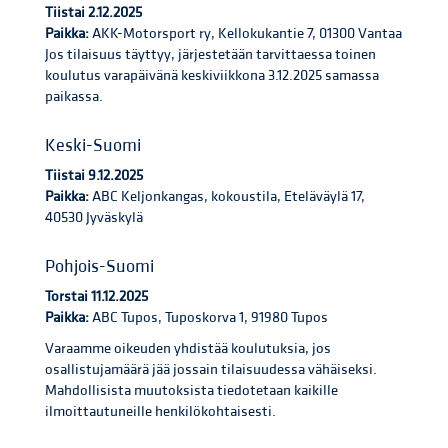
Tiistai 2.12.2025
Paikka:
AKK-Motorsport ry, Kellokukantie 7, 01300 Vantaa
Jos tilaisuus täyttyy, järjestetään tarvittaessa toinen
koulutus varapäivänä keskiviikkona 3.12.2025 samassa
paikassa.
Keski-Suomi
Tiistai 9.12.2025
Paikka:
ABC Keljonkangas, kokoustila, Eteläväylä 17,
40530 Jyväskylä
Pohjois-Suomi
Torstai 11.12.2025
Paikka:
ABC Tupos, Tuposkorva 1, 91980 Tupos
Varaamme oikeuden yhdistää koulutuksia, jos
osallistujamäärä jää jossain tilaisuudessa vähäiseksi.
Mahdollisista muutoksista tiedotetaan kaikille
ilmoittautuneille henkilökohtaisesti.