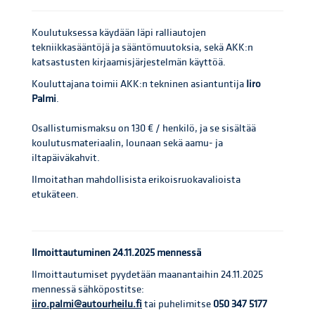
Koulutuksessa käydään läpi ralliautojen
tekniikkasääntöjä ja sääntömuutoksia, sekä AKK:n
katsastusten kirjaamisjärjestelmän käyttöä.
Kouluttajana toimii AKK:n tekninen asiantuntija
Iiro
Palmi
.
Osallistumismaksu on 130 € / henkilö, ja se sisältää
koulutusmateriaalin, lounaan sekä aamu- ja
iltapäiväkahvit.
Ilmoitathan mahdollisista erikoisruokavalioista
etukäteen.
Ilmoittautuminen 24.11.2025 mennessä
Ilmoittautumiset pyydetään maanantaihin 24.11.2025
mennessä sähköpostitse:
iiro.palmi@autourheilu.fi
tai puhelimitse
050 347 5177