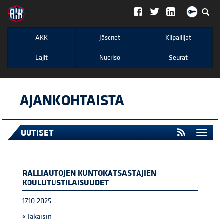
";
AKK
Jäsenet
Kilpailijat
Lajit
Nuoriso
Seurat
AJANKOHTAISTA
UUTISET
Togg
navi
RALLIAUTOJEN KUNTOKATSASTAJIEN
KOULUTUSTILAISUUDET
17.10.2025
« Takaisin