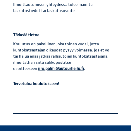
Ilmoittautumisen yhteydessä tulee mainita
laskutustiedot tai laskutusosoite.
Tärkeää tietoa
Koulutus on pakollinen joka toinen vuosi, jotta
kuntokatsastajan oikeudet pysyy voimassa. Jos et voi
tai halua enää jatkaa ralliautojen kuntokatsastajana,
ilmoitathan siitä sähköpostitse
osoitteeseen
iiro.palmi@autourheilu.fi
.
Tervetuloa koulutukseen!