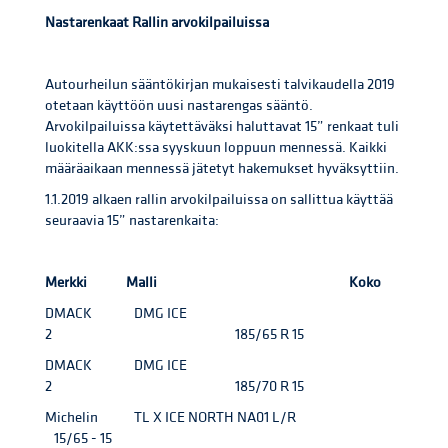
Nastarenkaat Rallin arvokilpailuissa
Autourheilun sääntökirjan mukaisesti talvikaudella 2019
otetaan käyttöön uusi nastarengas sääntö.
Arvokilpailuissa käytettäväksi haluttavat 15” renkaat tuli
luokitella AKK:ssa syyskuun loppuun mennessä. Kaikki
määräaikaan mennessä jätetyt hakemukset hyväksyttiin.
1.1.2019 alkaen rallin arvokilpailuissa on sallittua käyttää
seuraavia 15” nastarenkaita:
Merkki Malli Koko
DMACK DMG ICE
2 185/65 R 15
DMACK DMG ICE
2 185/70 R 15
Michelin TL X ICE NORTH NA01 L/R
15/65 - 15