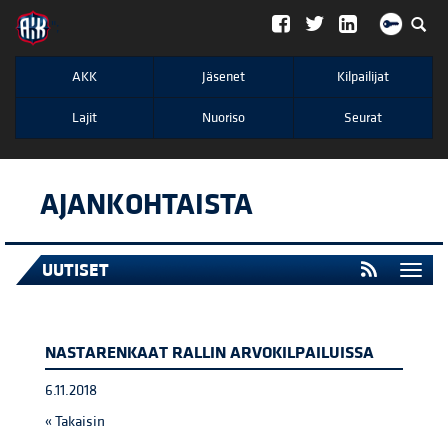
";
AKK
Jäsenet
Kilpailijat
Lajit
Nuoriso
Seurat
AJANKOHTAISTA
UUTISET
Togg
navi
NASTARENKAAT RALLIN ARVOKILPAILUISSA
6.11.2018
« Takaisin