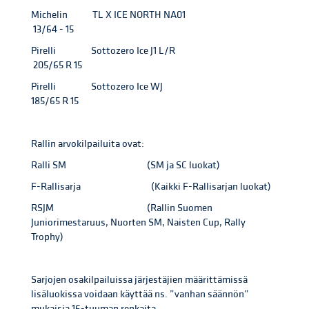
Michelin TL X ICE NORTH NA01
13/64 - 15
Pirelli Sottozero Ice J1 L/R
205/65 R 15
Pirelli Sottozero Ice WJ
185/65 R 15
Rallin arvokilpailuita ovat:
Ralli SM (SM ja SC luokat)
F-Rallisarja (Kaikki F-Rallisarjan luokat)
RSJM (Rallin Suomen
Juniorimestaruus, Nuorten SM, Naisten Cup, Rally
Trophy)
Sarjojen osakilpailuissa järjestäjien määrittämissä
lisäluokissa voidaan käyttää ns. ”vanhan säännön”
mukaisia 16-tuuman renkaita.