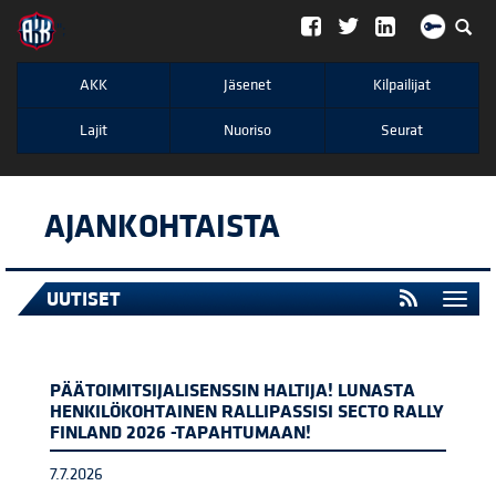
";
AKK
Jäsenet
Kilpailijat
Lajit
Nuoriso
Seurat
AJANKOHTAISTA
UUTISET
Togg
navi
PÄÄTOIMITSIJALISENSSIN HALTIJA! LUNASTA
HENKILÖKOHTAINEN RALLIPASSISI SECTO RALLY
FINLAND 2026 -TAPAHTUMAAN!
7.7.2026