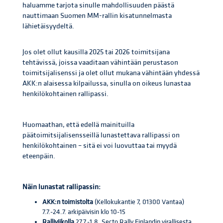
haluamme tarjota sinulle mahdollisuuden päästä
nauttimaan Suomen MM-rallin kisatunnelmasta
lähietäisyydeltä.
Jos olet ollut kausilla 2025 tai 2026 toimitsijana
tehtävissä, joissa vaaditaan vähintään perustason
toimitsijalisenssi ja olet ollut mukana vähintään yhdessä
AKK:n alaisessa kilpailussa, sinulla on oikeus lunastaa
henkilökohtainen rallipassi.
Huomaathan, että edellä mainituilla
päätoimitsijalisensseillä lunastettava rallipassi on
henkilökohtainen – sitä ei voi luovuttaa tai myydä
eteenpäin.
Näin lunastat rallipassin:
AKK:n toimistolta
(Kellokukantie 7, 01300 Vantaa)
7.7.-24.7. arkipäivisin klo 10-15
Ralliviikolla
27.7.-1.8. Secto Rally Finlandin virallisesta