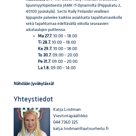
lipunmyyntipisteestä JAMK IT-Dynamolta (Piippukatu 2,
40100 Jyväskylä). Secto Rally Finlandin virallinen
lippupiste palvelee kaikkia asiakkaita tapahtumaviikolla
sekä tapahtumaa edeltävällä viikolla seuraavien
aikataulujen puitteissa:
Ma 27.7.
10:00 – 18:00
Ti 28.7.
10:00 – 18:00
Ke 29.7.
10:00 – 18:00
To 30.7.
09:00 – 20:00
Pe 31.7.
09:00 – 20:00
La 1.8.
09:00 – 14:00
Nähdään Jyväkylässä!
Yhteystiedot
Katja Lindman
Viestintäpäällikkö
044 7360 325
katja.lindman@autourheilu.fi