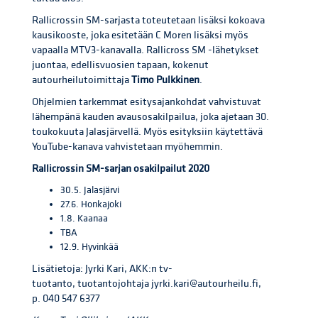
Rallicrossin SM-sarjasta toteutetaan lisäksi kokoava
kausikooste, joka esitetään C Moren lisäksi myös
vapaalla MTV3-kanavalla. Rallicross SM -lähetykset
juontaa, edellisvuosien tapaan, kokenut
autourheilutoimittaja
Timo Pulkkinen
.
Ohjelmien tarkemmat esitysajankohdat vahvistuvat
lähempänä kauden avausosakilpailua, joka ajetaan 30.
toukokuuta Jalasjärvellä. Myös esityksiin käytettävä
YouTube-kanava vahvistetaan myöhemmin.
Rallicrossin SM-sarjan osakilpailut 2020
30.5. Jalasjärvi
27.6. Honkajoki
1.8. Kaanaa
TBA
12.9. Hyvinkää
Lisätietoja: Jyrki Kari, AKK:n tv-
tuotanto, tuotantojohtaja jyrki.kari@autourheilu.fi,
p. 040 547 6377