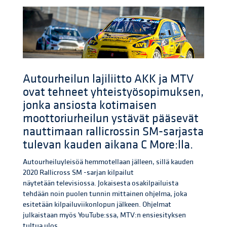
Autourheilun lajiliitto AKK ja MTV
ovat tehneet yhteistyösopimuksen,
jonka ansiosta kotimaisen
moottoriurheilun ystävät pääsevät
nauttimaan rallicrossin SM-sarjasta
tulevan kauden aikana C More:lla.
Autourheiluyleisöä hemmotellaan jälleen, sillä kauden
2020 Rallicross SM -sarjan kilpailut
näytetään televisiossa. Jokaisesta osakilpailuista
tehdään noin puolen tunnin mittainen ohjelma, joka
esitetään kilpailuviikonlopun jälkeen. Ohjelmat
julkaistaan myös YouTube:ssa, MTV:n ensiesityksen
tultua ulos.