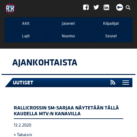
";
AKK
Jäsenet
Kilpailijat
Lajit
Nuoriso
Seurat
AJANKOHTAISTA
UUTISET
Togg
navi
RALLICROSSIN SM-SARJAA NÄYTETÄÄN TÄLLÄ
KAUDELLA MTV:N KANAVILLA
13.2.2020
« Takaisin