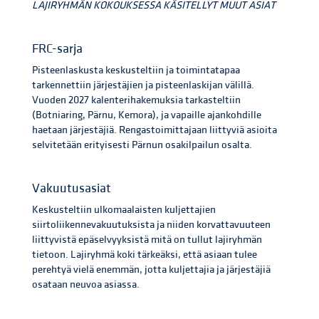
LAJIRYHMÄN KOKOUKSESSA KÄSITELLYT MUUT ASIAT
FRC-sarja
Pisteenlaskusta keskusteltiin ja toimintatapaa
tarkennettiin järjestäjien ja pisteenlaskijan välillä.
Vuoden 2027 kalenterihakemuksia tarkasteltiin
(Botniaring, Pärnu, Kemora), ja vapaille ajankohdille
haetaan järjestäjiä. Rengastoimittajaan liittyviä asioita
selvitetään erityisesti Pärnun osakilpailun osalta.
Vakuutusasiat
Keskusteltiin ulkomaalaisten kuljettajien
siirtoliikennevakuutuksista ja niiden korvattavuuteen
liittyvistä epäselvyyksistä mitä on tullut lajiryhmän
tietoon. Lajiryhmä koki tärkeäksi, että asiaan tulee
perehtyä vielä enemmän, jotta kuljettajia ja järjestäjiä
osataan neuvoa asiassa.