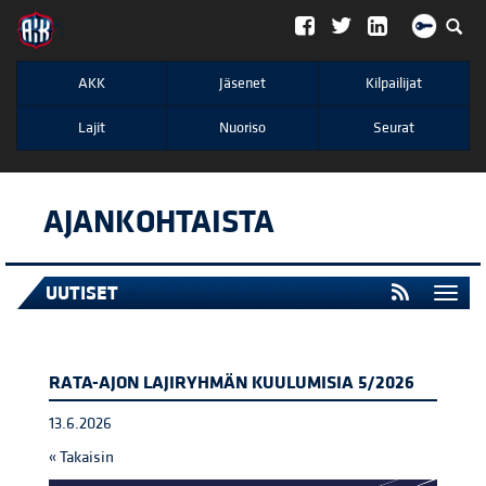
";
AKK
Jäsenet
Kilpailijat
Lajit
Nuoriso
Seurat
AJANKOHTAISTA
UUTISET
Togg
navi
RATA-AJON LAJIRYHMÄN KUULUMISIA 5/2026
13.6.2026
« Takaisin