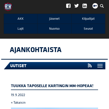
";
AKK
Jäsenet
Kilpailijat
Lajit
Nuoriso
Seurat
AJANKOHTAISTA
UUTISET
Togg
navi
TUUKKA TAPOSELLE KARTINGIN MM-HOPEAA!
19.9.2022
« Takaisin