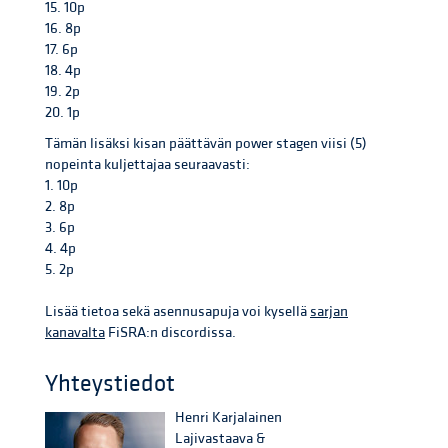
15. 10p
16. 8p
17. 6p
18. 4p
19. 2p
20. 1p
Tämän lisäksi kisan päättävän power stagen viisi (5)
nopeinta kuljettajaa seuraavasti:
1. 10p
2. 8p
3. 6p
4. 4p
5. 2p
Lisää tietoa sekä asennusapuja voi kysellä
sarjan
kanavalta
FiSRA:n discordissa.
Yhteystiedot
Henri Karjalainen
Lajivastaava &