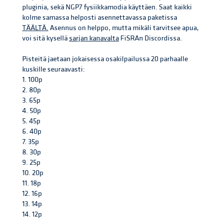
pluginia, sekä NGP7 fysiikkamodia käyttäen. Saat kaikki
kolme samassa helposti asennettavassa paketissa
TÄÄLTÄ.
Asennus on helppo, mutta mikäli tarvitsee apua,
voi sitä kysellä
sarjan kanavalta
FiSRAn Discordissa.
Pisteitä jaetaan jokaisessa osakilpailussa 20 parhaalle
kuskille seuraavasti:
1. 100p
2. 80p
3. 65p
4. 50p
5. 45p
6. 40p
7. 35p
8. 30p
9. 25p
10. 20p
11. 18p
12. 16p
13. 14p
14. 12p