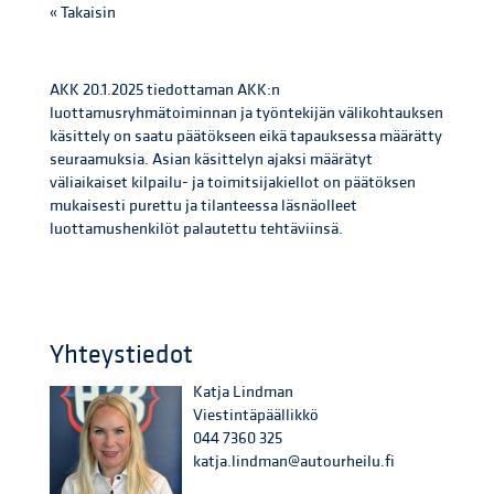
« Takaisin
AKK 20.1.2025 tiedottaman AKK:n
luottamusryhmätoiminnan ja työntekijän välikohtauksen
käsittely on saatu päätökseen eikä tapauksessa määrätty
seuraamuksia. Asian käsittelyn ajaksi määrätyt
väliaikaiset kilpailu- ja toimitsijakiellot on päätöksen
mukaisesti purettu ja tilanteessa läsnäolleet
luottamushenkilöt palautettu tehtäviinsä.
Yhteystiedot
Katja Lindman
Viestintäpäällikkö
044 7360 325
katja.lindman@autourheilu.fi