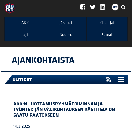
";
AKK
Jäsenet
Kilpailijat
Lajit
Nuoriso
Seurat
AJANKOHTAISTA
UUTISET
Togg
navi
AKK:N LUOTTAMUSRYHMÄTOIMINNAN JA
TYÖNTEKIJÄN VÄLIKOHTAUKSEN KÄSITTELY ON
SAATU PÄÄTÖKSEEN
14.3.2025