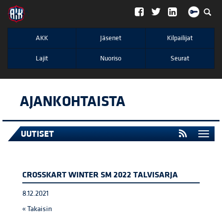
";
AKK
Jäsenet
Kilpailijat
Lajit
Nuoriso
Seurat
AJANKOHTAISTA
UUTISET
Togg
navi
CROSSKART WINTER SM 2022 TALVISARJA
8.12.2021
« Takaisin