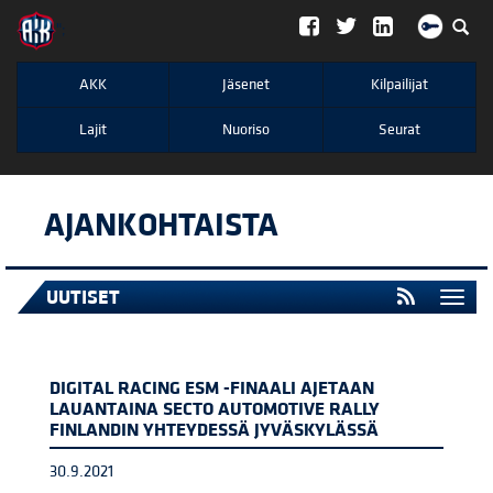
";
AKK
Jäsenet
Kilpailijat
Lajit
Nuoriso
Seurat
AJANKOHTAISTA
UUTISET
Togg
navi
DIGITAL RACING ESM -FINAALI AJETAAN
LAUANTAINA SECTO AUTOMOTIVE RALLY
FINLANDIN YHTEYDESSÄ JYVÄSKYLÄSSÄ
30.9.2021