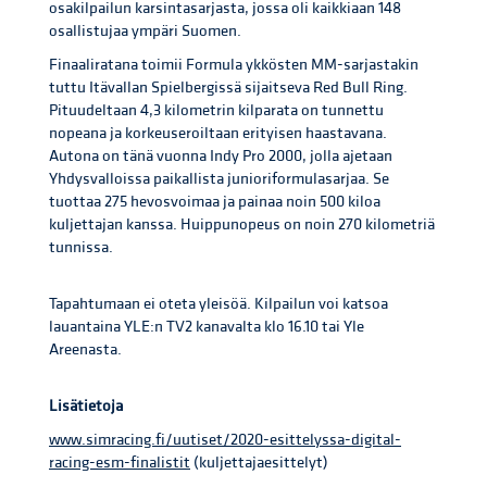
osakilpailun karsintasarjasta, jossa oli kaikkiaan 148
osallistujaa ympäri Suomen.
Finaaliratana toimii Formula ykkösten MM-sarjastakin
tuttu Itävallan Spielbergissä sijaitseva Red Bull Ring.
Pituudeltaan 4,3 kilometrin kilparata on tunnettu
nopeana ja korkeuseroiltaan erityisen haastavana.
Autona on tänä vuonna Indy Pro 2000, jolla ajetaan
Yhdysvalloissa paikallista junioriformulasarjaa. Se
tuottaa 275 hevosvoimaa ja painaa noin 500 kiloa
kuljettajan kanssa. Huippunopeus on noin 270 kilometriä
tunnissa.
Tapahtumaan ei oteta yleisöä. Kilpailun voi katsoa
lauantaina YLE:n TV2 kanavalta klo 16.10 tai Yle
Areenasta.
Lisätietoja
www.simracing.fi/uutiset/2020-esittelyssa-digital-
racing-esm-finalistit
(kuljettajaesittelyt)