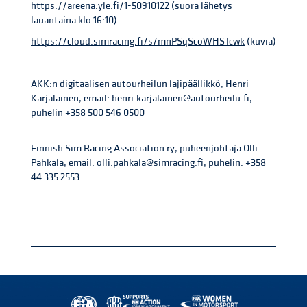
https://areena.yle.fi/1-50910122
(suora lähetys
lauantaina klo 16:10)
https://cloud.simracing.fi/s/mnPSqScoWHSTcwk
(kuvia)
AKK:n digitaalisen autourheilun lajipäällikkö, Henri
Karjalainen, email: henri.karjalainen@autourheilu.fi,
puhelin +358 500 546 0500
Finnish Sim Racing Association ry, puheenjohtaja Olli
Pahkala, email: olli.pahkala@simracing.fi, puhelin: +358
44 335 2553