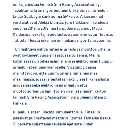
jonka järjestää Finnish Sim Racing Association ry.
Tapahtumalla on myös Suomen Elektronisen Urheilun
Liitto SEUL ry:n sanktioima SM-arvo. Aikaisemmat
voittajat ovat Aleksi Elomaa, Joni Heikkinen, kahdesti
vuosina 2018 ja 2019 mestaruuden napannut Matti
Kaidesoja, sekä lajin puolustava suomenmestari Tuomas
Tähtelä. Heistä jokainen on mukana myös tänä vuonna.
”On mahtava nähdä miten e-urheilu ja moottoriurheilu
ovat löytäneet vuosien saatossa toisensa. Meillä
kotimaassa on oikea asenne lajin ja elektronisen huippu-
urheilun eteenpäin viemiselle. Virstanpylväänä
mainittakoon, että Suomi on ensimmäinen maa
maailmassa, jossa järjestetään aktiivisesti kansallista
arvosarjaa sekä elektronisen urheilun että
moottoriurheilun lajiliittojen virallistamana”, kertoo
Finnish Sim Racing Association ry:n puheenjohtaja Olli
Pahkala.
Kilpailu ajetaan iRacing-simulaattorilla. Finaaliin
pääsivät puolustavan mestarin Tuomas Tähtelän lisäksi
19 parasta kuljettajaa keväällä ajetusta viiden