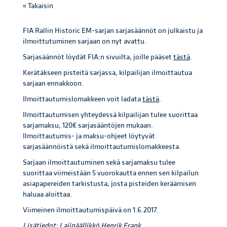
« Takaisin
FIA Rallin Historic EM-sarjan sarjasäännöt on julkaistu ja
ilmoittutuminen sarjaan on nyt avattu.
Sarjasäännöt löydät FIA:n sivuilta, joille pääset
tästä
.
Kerätäkseen pisteitä sarjassa, kilpailijan ilmoittautua
sarjaan ennakkoon.
Ilmoittautumislomakkeen voit ladata
tästä
.
Ilmoittautumisen yhteydessä kilpailijan tulee suorittaa
sarjamaksu, 120€ sarjasääntöjen mukaan.
Ilmoittautumis- ja maksu-ohjeet löytyvät
sarjasäännöistä sekä ilmoittautumislomakkeesta.
Sarjaan ilmoittautuminen sekä sarjamaksu tulee
suorittaa viimeistään 5 vuorokautta ennen sen kilpailun
asiapapereiden tarkistusta, josta pisteiden keräämisen
haluaa aloittaa.
Viimeinen ilmoittautumispäivä on 1.6.2017.
Lisätiedot: Lajipäällikkö Henrik Frank,