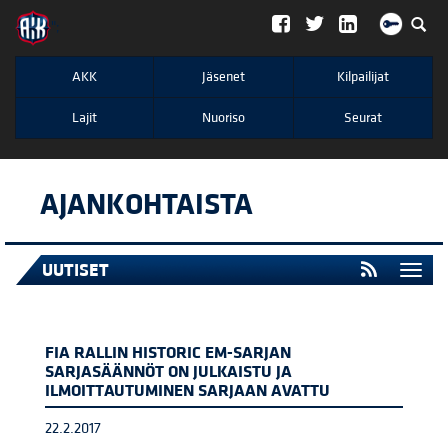
";
AKK
Jäsenet
Kilpailijat
Lajit
Nuoriso
Seurat
AJANKOHTAISTA
UUTISET
Togg
navi
FIA RALLIN HISTORIC EM-SARJAN
SARJASÄÄNNÖT ON JULKAISTU JA
ILMOITTAUTUMINEN SARJAAN AVATTU
22.2.2017