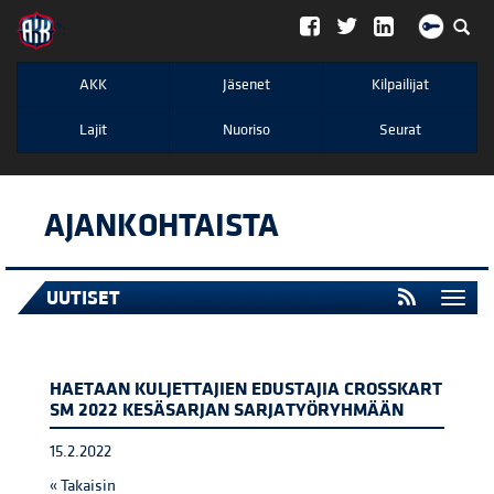
";
AKK
Jäsenet
Kilpailijat
Lajit
Nuoriso
Seurat
AJANKOHTAISTA
UUTISET
Togg
navi
HAETAAN KULJETTAJIEN EDUSTAJIA CROSSKART
SM 2022 KESÄSARJAN SARJATYÖRYHMÄÄN
15.2.2022
« Takaisin