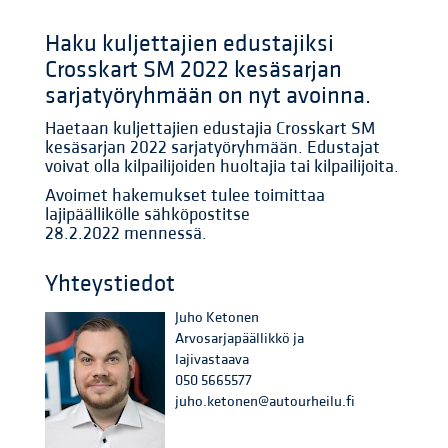
Haku kuljettajien edustajiksi
Crosskart SM 2022 kesäsarjan
sarjatyöryhmään on nyt avoinna.
Haetaan kuljettajien edustajia Crosskart SM
kesäsarjan 2022 sarjatyöryhmään. Edustajat
voivat olla kilpailijoiden huoltajia tai kilpailijoita.
Avoimet hakemukset tulee toimittaa
lajipäällikölle sähköpostitse
28.2.2022 mennessä.
Yhteystiedot
Juho Ketonen
Arvosarjapäällikkö ja
lajivastaava
050 5665577
juho.ketonen@autourheilu.fi