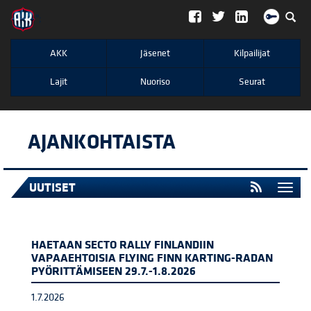
";
AKK
Jäsenet
Kilpailijat
Lajit
Nuoriso
Seurat
AJANKOHTAISTA
UUTISET
Togg
navi
HAETAAN SECTO RALLY FINLANDIIN
VAPAAEHTOISIA FLYING FINN KARTING-RADAN
PYÖRITTÄMISEEN 29.7.-1.8.2026
1.7.2026