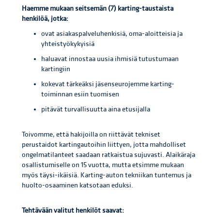
Haemme mukaan seitsemän (7) karting-taustaista
henkilöä, jotka:
ovat asiakaspalveluhenkisiä, oma-aloitteisia ja
yhteistyökykyisiä
haluavat innostaa uusia ihmisiä tutustumaan
kartingiin
kokevat tärkeäksi jäsenseurojemme karting-
toiminnan esiin tuomisen
pitävät turvallisuutta aina etusijalla
Toivomme, että hakijoilla on riittävät tekniset
perustaidot kartingautoihin liittyen, jotta mahdolliset
ongelmatilanteet saadaan ratkaistua sujuvasti. Alaikäraja
osallistumiselle on 15 vuotta, mutta etsimme mukaan
myös täysi-ikäisiä. Karting-auton tekniikan tuntemus ja
huolto-osaaminen katsotaan eduksi.
Tehtävään valitut henkilöt saavat: