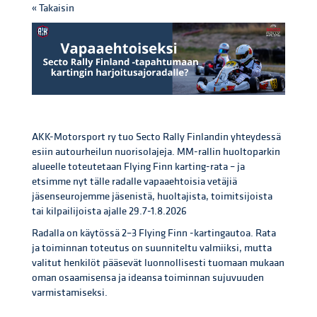
« Takaisin
AKK-Motorsport ry tuo Secto Rally Finlandin yhteydessä
esiin autourheilun nuorisolajeja. MM-rallin huoltoparkin
alueelle toteutetaan Flying Finn karting-rata – ja
etsimme nyt tälle radalle vapaaehtoisia vetäjiä
jäsenseurojemme jäsenistä, huoltajista, toimitsijoista
tai kilpailijoista ajalle 29.7-1.8.2026
Radalla on käytössä 2–3 Flying Finn -kartingautoa. Rata
ja toiminnan toteutus on suunniteltu valmiiksi, mutta
valitut henkilöt pääsevät luonnollisesti tuomaan mukaan
oman osaamisensa ja ideansa toiminnan sujuvuuden
varmistamiseksi.