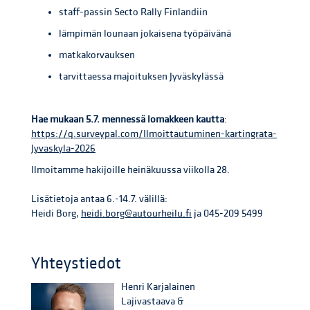
staff-passin Secto Rally Finlandiin
lämpimän lounaan jokaisena työpäivänä
matkakorvauksen
tarvittaessa majoituksen Jyväskylässä
Hae mukaan 5.7. mennessä lomakkeen kautta
:
https://q.surveypal.com/Ilmoittautuminen-kartingrata-
Jyvaskyla-2026
Ilmoitamme hakijoille heinäkuussa viikolla 28.
Lisätietoja antaa 6.-14.7. välillä:
Heidi Borg,
heidi.borg@autourheilu.fi
ja 045-209 5499
Yhteystiedot
Henri Karjalainen
Lajivastaava &