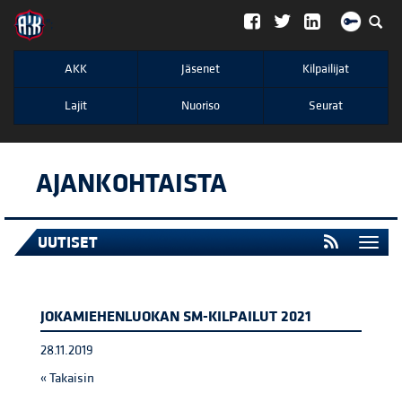
";
AKK
Jäsenet
Kilpailijat
Lajit
Nuoriso
Seurat
AJANKOHTAISTA
UUTISET
Togg
navi
JOKAMIEHENLUOKAN SM-KILPAILUT 2021
28.11.2019
« Takaisin