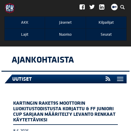
";
AKK
Jäsenet
Kilpailijat
Lajit
Nuoriso
Seurat
AJANKOHTAISTA
UUTISET
Togg
navi
KARTINGIN RAKET95 MOOTTORIN
LUOKITUSTODISTUSTA KORJATTU & FF JUNIORI
CUP SARJAAN MÄÄRITELTY LEVANTO RENKAAT
KÄYTETTÄVIKSI
8.6.2026