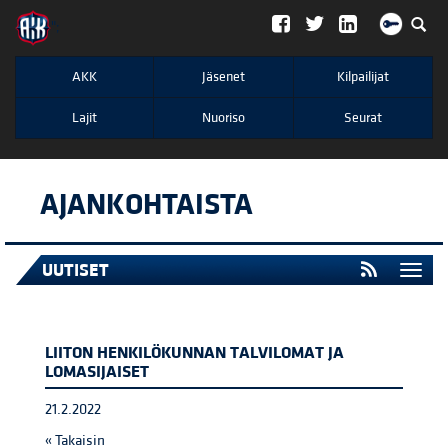
";
AKK
Jäsenet
Kilpailijat
Lajit
Nuoriso
Seurat
AJANKOHTAISTA
UUTISET
Togg
navi
LIITON HENKILÖKUNNAN TALVILOMAT JA
LOMASIJAISET
21.2.2022
« Takaisin