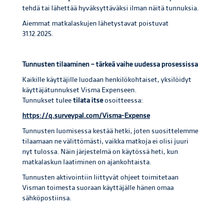
tehdä tai lähettää hyväksyttäväksi ilman näitä tunnuksia.
Aiemmat matkalaskujen lähetystavat poistuvat
31.12.2025.
Tunnusten tilaaminen – tärkeä vaihe uudessa prosessissa
Kaikille käyttäjille luodaan henkilökohtaiset, yksilöidyt
käyttäjätunnukset Visma Expenseen.
Tunnukset tulee
tilata itse
osoitteessa:
https://q.surveypal.com/Visma-Expense
Tunnusten luomisessa kestää hetki, joten suosittelemme
tilaamaan ne välittömästi, vaikka matkoja ei olisi juuri
nyt tulossa. Näin järjestelmä on käytössä heti, kun
matkalaskun laatiminen on ajankohtaista.
Tunnusten aktivointiin liittyvät ohjeet toimitetaan
Visman toimesta suoraan käyttäjälle hänen omaa
sähköpostiinsa.