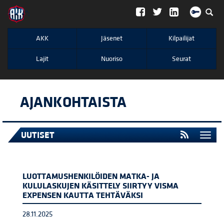
";
AKK
Jäsenet
Kilpailijat
Lajit
Nuoriso
Seurat
AJANKOHTAISTA
UUTISET
Togg
navi
LUOTTAMUSHENKILÖIDEN MATKA- JA
KULULASKUJEN KÄSITTELY SIIRTYY VISMA
EXPENSEN KAUTTA TEHTÄVÄKSI
28.11.2025