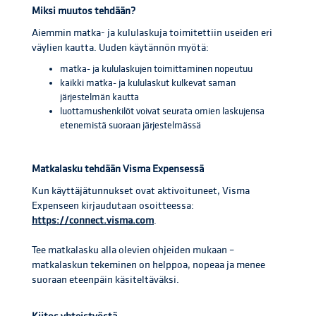
Miksi muutos tehdään?
Aiemmin matka- ja kululaskuja toimitettiin useiden eri
väylien kautta. Uuden käytännön myötä:
matka- ja kululaskujen toimittaminen nopeutuu
kaikki matka- ja kululaskut kulkevat saman
järjestelmän kautta
luottamushenkilöt voivat seurata omien laskujensa
etenemistä suoraan järjestelmässä
Matkalasku tehdään Visma Expensessä
Kun käyttäjätunnukset ovat aktivoituneet, Visma
Expenseen kirjaudutaan osoitteessa:
https://connect.visma.com
.
Tee matkalasku alla olevien ohjeiden mukaan –
matkalaskun tekeminen on helppoa, nopeaa ja menee
suoraan eteenpäin käsiteltäväksi.