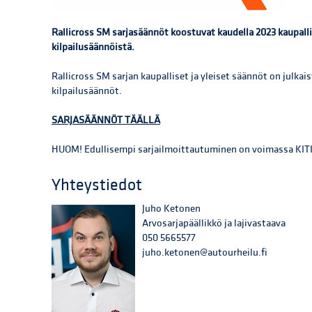
Rallicross SM sarjasäännöt koostuvat kaudella 2023 kaupallis
kilpailusäännöistä.
Rallicross SM sarjan kaupalliset ja yleiset säännöt on julkais
kilpailusäännöt.
SARJASÄÄNNÖT TÄÄLLÄ
HUOM! Edullisempi sarjailmoittautuminen on voimassa KITI:
Yhteystiedot
Juho Ketonen
Arvosarjapäällikkö ja lajivastaava
050 5665577
juho.ketonen@autourheilu.fi