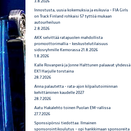
3.8.2026
Innostusta, uusia kokemuksia ja esikuvia – FIA Girls
on Track Finland rohkaisi 57 tyttöä mukaan
autourheiluun
2.8.2026
AKK selvittää ratapuolen mahdollista
promoottorimallia – keskustelutilaisuus
sidosryhmille Kemorassa 21.8.2026
1.8.2026
Kalle Rovanperä ja Jonne Halttunen palaavat yhdessä
EK1 Harjulle torstaina
28.7.2026
Anna palautetta - rata-ajon kilpailutoiminnan
kehittäminen kaudelle 2027
28.7.2026
Aatu Hakalehto toinen Puolan EM-rallissa
27.7.2026
Sponssipörssi tiedottaa: Ilmainen
sponsorointikoulutus – opi hankkimaan sponsoreita