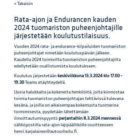
« Takaisin
Rata-ajon ja Endurancen kauden
2024 tuomariston puheenjohtajille
järjestetään koulutustilaisuus.
Vuoden 2024 rata- ja endurance-kilpailuiden tuomariston
puheenjohtajat nimetään koulutuspäivän jälkeen.
Kaudella 2024 toimivilta tuomariston puheenjohtajilta
edellytetään osallistumista koulutukseen.
Koulutus järjestetään
keskiviikkona 13.3.2024 klo 17.00 -
19.30
Teams etäyhteydellä.
Uusia halukkaita ja kokeneita henkilöitä, joita kiinnostaa
toimia tuomariston puheenjohtajan tehtävissä tulevana
kesänä, ja joilla on aikaisempaa kokemusta tuomarina
toimimisesta, pyydetään lähettämään
ilmoittautumispyyntö
perjantaihin 8.3.2024 mennessä
sähköpostilla rata-ajon lajipäällikölle osoitteeseen
henri.karjalainen@autourheilu.fi.