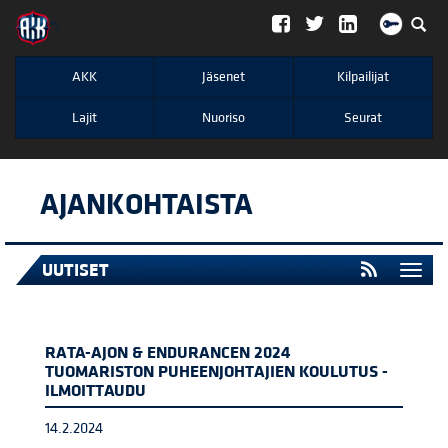
";
AKK
Jäsenet
Kilpailijat
Lajit
Nuoriso
Seurat
AJANKOHTAISTA
UUTISET
Togg
navi
RATA-AJON & ENDURANCEN 2024
TUOMARISTON PUHEENJOHTAJIEN KOULUTUS -
ILMOITTAUDU
14.2.2024