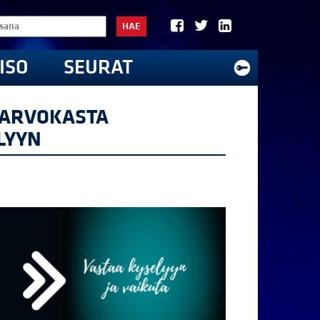
HAE
ISO
SEURAT
A ARVOKASTA
LYYN