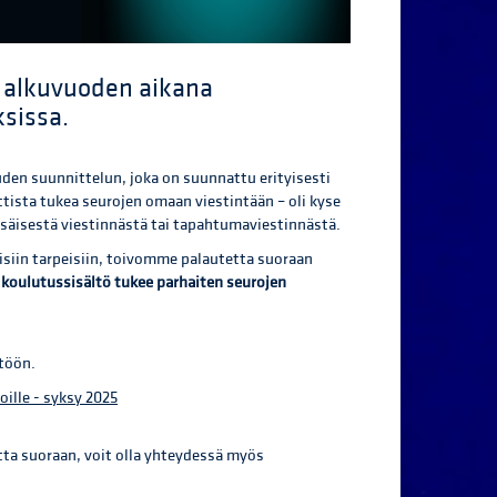
 alkuvuoden aikana
ksissa.
n suunnittelun, joka on suunnattu erityisesti
tista tukea seurojen omaan viestintään – oli kyse
sisäisestä viestinnästä tai tapahtumaviestinnästä.
isiin tarpeisiin, toivomme palautetta suoraan
ä koulutussisältö tukee parhaiten seurojen
ltöön.
oille - syksy 2025
tta suoraan, voit olla yhteydessä myös