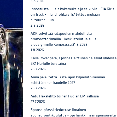
3.8.2026
Innostusta, uusia kokemuksia ja esikuvia – FIA Girls
on Track Finland rohkaisi 57 tyttöä mukaan
autourheiluun
2.8.2026
AKK selvittää ratapuolen mahdollista
promoottorimallia – keskustelutilaisuus
sidosryhmille Kemorassa 21.8.2026
1.8.2026
Kalle Rovanperä ja Jonne Halttunen palaavat yhdessä
EK1 Harjulle torstaina
28.7.2026
Anna palautetta - rata-ajon kilpailutoiminnan
kehittäminen kaudelle 2027
28.7.2026
Aatu Hakalehto toinen Puolan EM-rallissa
27.7.2026
Sponssipörssi tiedottaa: Ilmainen
sponsorointikoulutus – opi hankkimaan sponsoreita