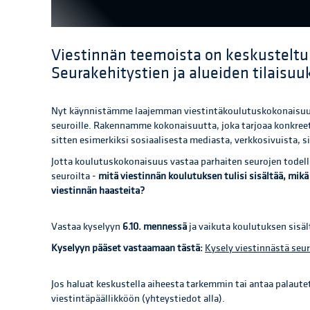
Viestinnän teemoista on keskusteltu
Seurakehitystien ja alueiden tilaisuu
Nyt käynnistämme laajemman viestintäkoulutuskokonaisuude
seuroille. Rakennamme kokonaisuutta, joka tarjoaa konkreet
sitten esimerkiksi sosiaalisesta mediasta, verkkosivuista, 
Jotta koulutuskokonaisuus vastaa parhaiten seurojen todell
seuroilta -
mitä viestinnän koulutuksen tulisi sisältää, mik
viestinnän haasteita?
Vastaa kyselyyn
6.10. mennessä
ja vaikuta koulutuksen sisä
Kyselyyn pääset vastaamaan tästä:
Kysely viestinnästä seur
Jos haluat keskustella aiheesta tarkemmin tai antaa palaute
viestintäpäällikköön (yhteystiedot alla).