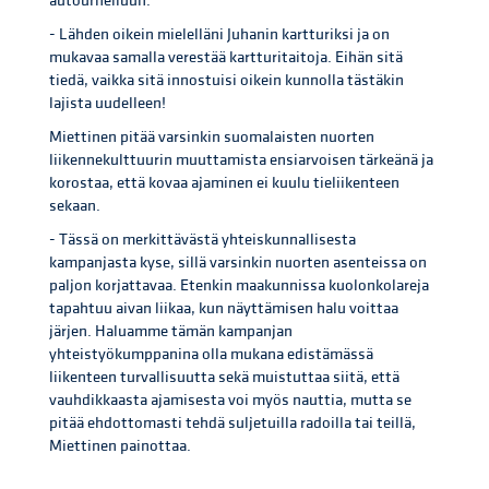
autourheiluun.
- Lähden oikein mielelläni Juhanin kartturiksi ja on
mukavaa samalla verestää kartturitaitoja. Eihän sitä
tiedä, vaikka sitä innostuisi oikein kunnolla tästäkin
lajista uudelleen!
Miettinen pitää varsinkin suomalaisten nuorten
liikennekulttuurin muuttamista ensiarvoisen tärkeänä ja
korostaa, että kovaa ajaminen ei kuulu tieliikenteen
sekaan.
- Tässä on merkittävästä yhteiskunnallisesta
kampanjasta kyse, sillä varsinkin nuorten asenteissa on
paljon korjattavaa. Etenkin maakunnissa kuolonkolareja
tapahtuu aivan liikaa, kun näyttämisen halu voittaa
järjen. Haluamme tämän kampanjan
yhteistyökumppanina olla mukana edistämässä
liikenteen turvallisuutta sekä muistuttaa siitä, että
vauhdikkaasta ajamisesta voi myös nauttia, mutta se
pitää ehdottomasti tehdä suljetuilla radoilla tai teillä,
Miettinen painottaa.