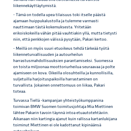
liikennekäyttäytymistä.
- Tämä on todella upea tilaisuus toki itselle päästä
ajamaan huippukalustolla ja tulemme varmasti
nauttimaan tästä kokemuksesta. Yritetään
erikoiskokeilla vähän pitää vauhtiakin yllä, mutta tietysti
niin, että penkkojen välissä pysytään, Pakari kertoo.
- Meillä on myös suuri etuoikeus tehdä tärkeää työtä
liikenneturvallisuuden ja autourheilun
harrastusmahdollisuuksien parantamiseksi. Suomessa
on toista miljoonaa moottoriurheilua seuraavaa ja polte
ajamiseen on kova. Oikeilla olosuhteilla ja kunnollisilla,
suljetuilla harjoituspaikoilla harrastaminen on
turvallista. Jokainen onnettomuus on liikaa, Pakari
toteaa.
Turvassa Tiellä -kampanjan yhteistyökumppanina
toimivan BMW Suomen toimitusjohtaja Mia Miettinen
lähtee Pakarin tavoin täynnä intoa etuautotehtäviin.
Aikanaan niin kartingia ajanut kuin rallissa kartanlukijana
toiminut Miettinen ei ole kadottanut kipinäänsä