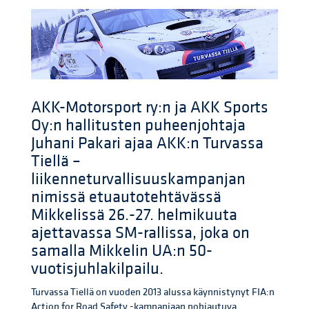
AKK-Motorsport ry:n ja AKK Sports
Oy:n hallitusten puheenjohtaja
Juhani Pakari ajaa AKK:n Turvassa
Tiellä –
liikenneturvallisuuskampanjan
nimissä etuautotehtävässä
Mikkelissä 26.-27. helmikuuta
ajettavassa SM-rallissa, joka on
samalla Mikkelin UA:n 50-
vuotisjuhlakilpailu.
Turvassa Tiellä on vuoden 2013 alussa käynnistynyt FIA:n
Action for Road Safety -kampanjaan pohjautuva