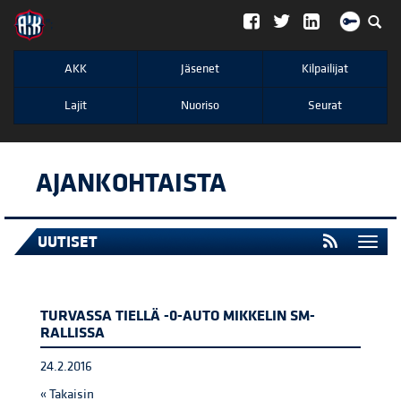
";
AKK
Jäsenet
Kilpailijat
Lajit
Nuoriso
Seurat
AJANKOHTAISTA
UUTISET
Togg
navi
TURVASSA TIELLÄ -0-AUTO MIKKELIN SM-
RALLISSA
24.2.2016
« Takaisin