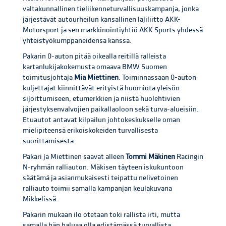
valtakunnallinen tieliikenneturvallisuuskampanja, jonka
järjestävät autourheilun kansallinen lajiliitto AKK-
Motorsport ja sen markkinointiyhtiö AKK Sports yhdessä
yhteistyökumppaneidensa kanssa.
Pakarin 0-auton pitää oikealla reitillä ralleista
kartanlukijakokemusta omaava BMW Suomen
toimitusjohtaja
Mia Miettinen
. Toiminnassaan 0-auton
kuljettajat kiinnittävät erityistä huomiota yleisön
sijoittumiseen, etumerkkien ja niistä huolehtivien
järjestyksenvalvojien paikallaoloon sekä turva-alueisiin.
Etuautot antavat kilpailun johtokeskukselle oman
mielipiteensä erikoiskokeiden turvallisesta
suorittamisesta.
Pakari ja Miettinen saavat alleen
Tommi Mäkinen
Racingin
N-ryhmän ralliauton. Mäkisen täyteen iskukuntoon
säätämä ja asianmukaisesti teipattu nelivetoinen
ralliauto toimii samalla kampanjan keulakuvana
Mikkelissä.
Pakarin mukaan ilo otetaan toki rallista irti, mutta
samalla hän haluaa olla edistämässä turvallista