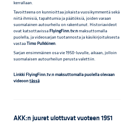
kerrallaan.
Tavoitteena on kunnioittaa jokaista vuosikymmentä sekä
niitä ihmisiä, tapahtumia ja päätöksiä, joiden varaan
suomalainen autourheilu on rakentunut. Historiavideot
ovat katsottavissa
FlyingFinn.tv:n
maksuttomalla
puolella, ja videosarjan tuotannosta ja käsikirjoituksesta
vastaa
Timo Pulkkinen
.
Sarjan ensimmäinen osa vie 1950-luvulle, aikaan, jolloin
suomalaisen autourheilun perusta valettiin.
Linkki FlyingFinn.tv:n maksuttomalla puolella olevaan
videoon
tässä
AKK:n juuret ulottuvat vuoteen 1951