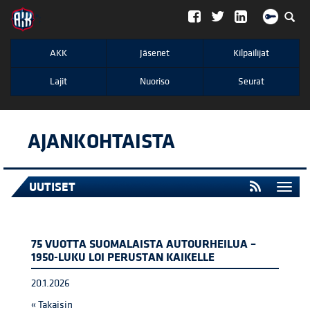
";
AKK
Jäsenet
Kilpailijat
Lajit
Nuoriso
Seurat
AJANKOHTAISTA
UUTISET
Togg
navi
75 VUOTTA SUOMALAISTA AUTOURHEILUA –
1950-LUKU LOI PERUSTAN KAIKELLE
20.1.2026
« Takaisin