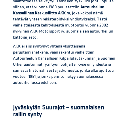
sääntötyössä selkeytyi. Tämä kehityskulku johti lopulta
siihen, että vuonna 1980 perustettiin
Autourheilun
Kansallinen Keskusliitto AKK ry
, joka kokosi nämä
tehtävät yhteen rekisteröidyksi yhdistykseksi. Tästä
vaiheittaisesta kehityksestä muotoutui vuonna 2002
nykyinen AKK-Motorsport ry, suomalaisen autourheilun
kattojärjestö.
AKK ei siis syntynyt yhtenä yksittäisenä
perustamishetkenä, vaan rakentui vaiheittain
Autourheilun Kansallisen Kilpailulautakunnan ja Suomen
Urheiluautoilijat ry:n työn pohjalta. Kyse on yhdestä ja
samasta historiallisesta jatkumosta, jonka alku ajoittuu
vuoteen 1951 ja jonka perintö näkyy suomalaisessa
autourheilussa edelleen.
Jyväskylän Suurajot – suomalaisen
rallin synty