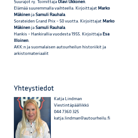
Suurajot ry. Toimittaja
Olavi Ukkonen
.
Elämää suuremmalla vaihteella. Kirjoittajat
Marko
Mäkinen
ja
Samuli Rauhala
.
Sorateiden Grand Prix – 50 vuotta. Kirjoittajat
Marko
Mäkinen
ja
Samuli Rauhala
.
Hankis – Hankirallia vuodesta 1955. Kirjoittaja
Esa
Illoinen
.
AKK:n ja suomalaisen autourheilun historiikit ja
arkistomateriaalit
Yhteystiedot
Katja Lindman
Viestintäpäällikkö
044 7360 325
katja.lindman@autourheilu.fi