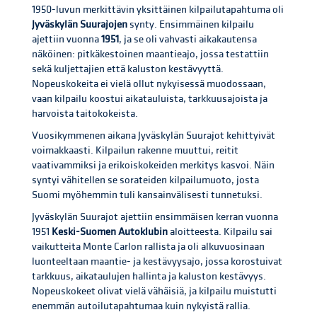
1950-luvun merkittävin yksittäinen kilpailutapahtuma oli
Jyväskylän Suurajojen
synty. Ensimmäinen kilpailu
ajettiin vuonna
1951
, ja se oli vahvasti aikakautensa
näköinen: pitkäkestoinen maantieajo, jossa testattiin
sekä kuljettajien että kaluston kestävyyttä.
Nopeuskokeita ei vielä ollut nykyisessä muodossaan,
vaan kilpailu koostui aikatauluista, tarkkuusajoista ja
harvoista taitokokeista.
Vuosikymmenen aikana Jyväskylän Suurajot kehittyivät
voimakkaasti. Kilpailun rakenne muuttui, reitit
vaativammiksi ja erikoiskokeiden merkitys kasvoi. Näin
syntyi vähitellen se sorateiden kilpailumuoto, josta
Suomi myöhemmin tuli kansainvälisesti tunnetuksi.
Jyväskylän Suurajot ajettiin ensimmäisen kerran vuonna
1951
Keski-Suomen Autoklubin
aloitteesta. Kilpailu sai
vaikutteita Monte Carlon rallista ja oli alkuvuosinaan
luonteeltaan maantie- ja kestävyysajo, jossa korostuivat
tarkkuus, aikataulujen hallinta ja kaluston kestävyys.
Nopeuskokeet olivat vielä vähäisiä, ja kilpailu muistutti
enemmän autoilutapahtumaa kuin nykyistä rallia.