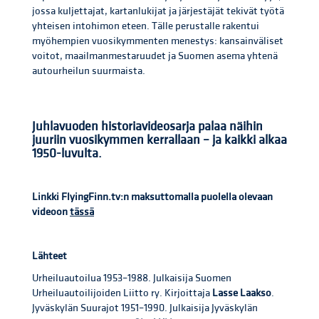
jossa kuljettajat, kartanlukijat ja järjestäjät tekivät työtä
yhteisen intohimon eteen. Tälle perustalle rakentui
myöhempien vuosikymmenten menestys: kansainväliset
voitot, maailmanmestaruudet ja Suomen asema yhtenä
autourheilun suurmaista.
Juhlavuoden historiavideosarja palaa näihin
juuriin vuosikymmen kerrallaan – ja kaikki alkaa
1950-luvulta.
Linkki FlyingFinn.tv:n maksuttomalla puolella olevaan
videoon
tässä
Lähteet
Urheiluautoilua 1953–1988. Julkaisija Suomen
Urheiluautoilijoiden Liitto ry. Kirjoittaja
Lasse Laakso
.
Jyväskylän Suurajot 1951–1990. Julkaisija Jyväskylän