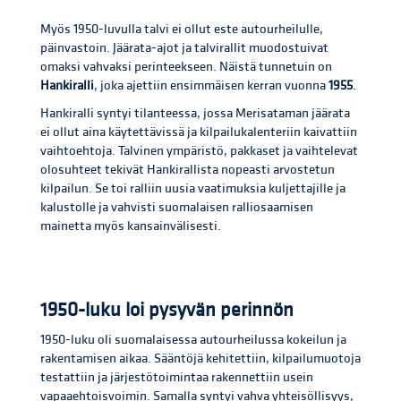
Myös 1950-luvulla talvi ei ollut este autourheilulle,
päinvastoin. Jäärata-ajot ja talvirallit muodostuivat
omaksi vahvaksi perinteekseen. Näistä tunnetuin on
Hankiralli
, joka ajettiin ensimmäisen kerran vuonna
1955
.
Hankiralli syntyi tilanteessa, jossa Merisataman jäärata
ei ollut aina käytettävissä ja kilpailukalenteriin kaivattiin
vaihtoehtoja. Talvinen ympäristö, pakkaset ja vaihtelevat
olosuhteet tekivät Hankirallista nopeasti arvostetun
kilpailun. Se toi ralliin uusia vaatimuksia kuljettajille ja
kalustolle ja vahvisti suomalaisen ralliosaamisen
mainetta myös kansainvälisesti.
1950-luku loi pysyvän perinnön
1950-luku oli suomalaisessa autourheilussa kokeilun ja
rakentamisen aikaa. Sääntöjä kehitettiin, kilpailumuotoja
testattiin ja järjestötoimintaa rakennettiin usein
vapaaehtoisvoimin. Samalla syntyi vahva yhteisöllisyys,