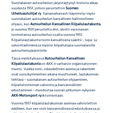
Suomalaisen autourheilun järjestäytynyt historia alkaa
vuodesta 1951, jolloin perustettiin
Suomen
Urheiluautoilijat ry
. Samanaikaisesti käynnistyi myös
suomalaisen autourheilun kansallinen hallinnollinen
ohjaus, kun
Autourheilun Kansallinen Kilpailulautakunta
,
jo vuonna 1931 perustettu elin, aloitti varsinaisen
toimintansa autourheilun osalta vuonna 1951.
Kilpailulautakunta toimi kansallisena sääntö-, lupa- ja
valvontaelimenä ja myönsi kilpailulupia suomalaisille
autourheilujärjestöille.
Tässä merkityksessä
Autourheilun Kansallinen
Kilpailulautakunta
on AKK:n varhaisin organisatorinen
muoto. Vaikka nimi, oikeudellinen asema ja rakenteet
ovat vuosikymmenten aikana muuttuneet, lautakunnan
tehtävä – suomalaisen autourheilun ohjaaminen,
kilpailutoiminnan valvonta ja kansainvälinen
edustaminen – muodostaa suoran jatkumon nykyisen
AKK-Motorsport ry:n
toimintaan.
Vuonna 1957 kilpailulautakunnan asemaa vahvistettiin
edelleen, kun sen rooli kansainvälisessä edustuksessa ja