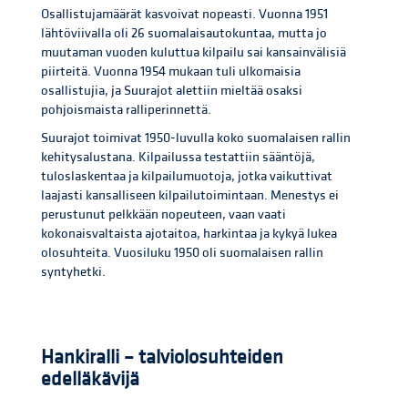
Osallistujamäärät kasvoivat nopeasti. Vuonna 1951
lähtöviivalla oli 26 suomalaisautokuntaa, mutta jo
muutaman vuoden kuluttua kilpailu sai kansainvälisiä
piirteitä. Vuonna 1954 mukaan tuli ulkomaisia
osallistujia, ja Suurajot alettiin mieltää osaksi
pohjoismaista ralliperinnettä.
Suurajot toimivat 1950-luvulla koko suomalaisen rallin
kehitysalustana. Kilpailussa testattiin sääntöjä,
tuloslaskentaa ja kilpailumuotoja, jotka vaikuttivat
laajasti kansalliseen kilpailutoimintaan. Menestys ei
perustunut pelkkään nopeuteen, vaan vaati
kokonaisvaltaista ajotaitoa, harkintaa ja kykyä lukea
olosuhteita. Vuosiluku 1950 oli suomalaisen rallin
syntyhetki.
Hankiralli – talviolosuhteiden
edelläkävijä