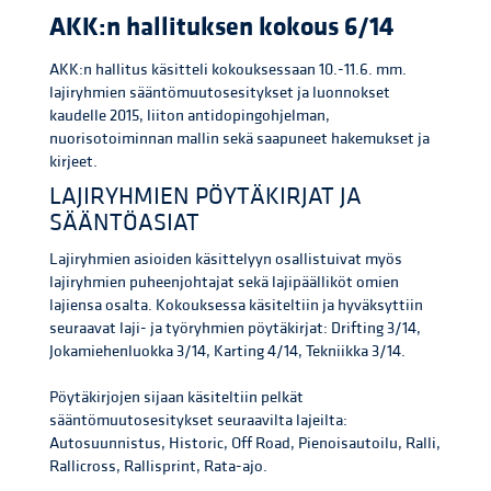
AKK:n hallituksen kokous 6/14
AKK:n hallitus käsitteli kokouksessaan 10.-11.6. mm.
lajiryhmien sääntömuutosesitykset ja luonnokset
kaudelle 2015, liiton antidopingohjelman,
nuorisotoiminnan mallin sekä saapuneet hakemukset ja
kirjeet.
LAJIRYHMIEN PÖYTÄKIRJAT JA
SÄÄNTÖASIAT
Lajiryhmien asioiden käsittelyyn osallistuivat myös
lajiryhmien puheenjohtajat sekä lajipäälliköt omien
lajiensa osalta. Kokouksessa käsiteltiin ja hyväksyttiin
seuraavat laji- ja työryhmien pöytäkirjat: Drifting 3/14,
Jokamiehenluokka 3/14, Karting 4/14, Tekniikka 3/14.
Pöytäkirjojen sijaan käsiteltiin pelkät
sääntömuutosesitykset seuraavilta lajeilta:
Autosuunnistus, Historic, Off Road, Pienoisautoilu, Ralli,
Rallicross, Rallisprint, Rata-ajo.