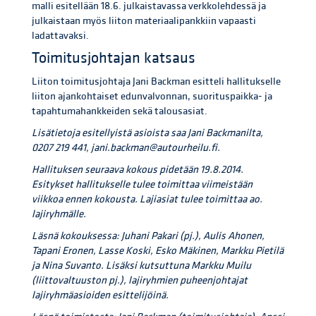
malli esitellään 18.6. julkaistavassa verkkolehdessä ja
julkaistaan myös liiton materiaalipankkiin vapaasti
ladattavaksi.
Toimitusjohtajan katsaus
Liiton toimitusjohtaja Jani Backman esitteli hallitukselle
liiton ajankohtaiset edunvalvonnan, suorituspaikka- ja
tapahtumahankkeiden sekä talousasiat.
Lisätietoja esitellyistä asioista saa Jani Backmanilta,
0207 219 441, jani.backman@autourheilu.fi.
Hallituksen seuraava kokous pidetään 19.8.2014.
Esitykset hallitukselle tulee toimittaa viimeistään
viikkoa ennen kokousta. Lajiasiat tulee toimittaa ao.
lajiryhmälle.
Läsnä kokouksessa: Juhani Pakari (pj.), Aulis Ahonen,
Tapani Eronen, Lasse Koski, Esko Mäkinen, Markku Pietilä
ja Nina Suvanto. Lisäksi kutsuttuna Markku Muilu
(liittovaltuuston pj.), lajiryhmien puheenjohtajat
lajiryhmäasioiden esittelijöinä.