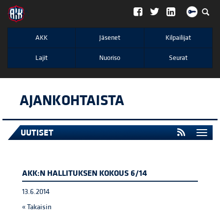
";
AKK
Jäsenet
Kilpailijat
Lajit
Nuoriso
Seurat
AJANKOHTAISTA
UUTISET
Togg
navi
AKK:N HALLITUKSEN KOKOUS 6/14
13.6.2014
« Takaisin