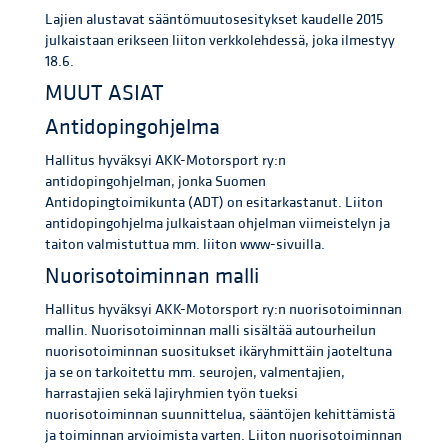
Lajien alustavat sääntömuutosesitykset kaudelle 2015
julkaistaan erikseen liiton verkkolehdessä, joka ilmestyy
18.6.
MUUT ASIAT
Antidopingohjelma
Hallitus hyväksyi AKK-Motorsport ry:n
antidopingohjelman, jonka Suomen
Antidopingtoimikunta (ADT) on esitarkastanut. Liiton
antidopingohjelma julkaistaan ohjelman viimeistelyn ja
taiton valmistuttua mm. liiton www-sivuilla.
Nuorisotoiminnan malli
Hallitus hyväksyi AKK-Motorsport ry:n nuorisotoiminnan
mallin. Nuorisotoiminnan malli sisältää autourheilun
nuorisotoiminnan suositukset ikäryhmittäin jaoteltuna
ja se on tarkoitettu mm. seurojen, valmentajien,
harrastajien sekä lajiryhmien työn tueksi
nuorisotoiminnan suunnittelua, sääntöjen kehittämistä
ja toiminnan arvioimista varten. Liiton nuorisotoiminnan