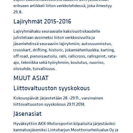
erikseen artikkeli liiton verkkolehdessä, joka ilmestyy
29.8.
Lajiryhmät 2015-2016
Lajiryhmähaku seuraavalle kaksivuotiskaudelle
julistetaan avoimeksi liiton verkkosivuilla ja
jäsenlehdissä seuraaviin lajiryhmiin; autosuunnistus,
crosskart, drifting, historic, jokamiehenluokka, karting,
off road, pienoisautoilu, ralli, rallicross, rallisprint, rata-
ajo, tekniikka sekä työryhmiin; koulutus, nuoriso,
olosuhde, turvallisuus.
MUUT ASIAT
Liittovaltuuston syyskokous
Kokouspäivät järjestetään 28.-29.11., varsinainen
liittovaltuuston syyskokous 29.11.2014.
Jäsenasiat
Hyväksyttiin AKK-Motorsportin kilpailuita järjestäviksi
kannatusjäseniksi Lintuharjun Moottoriurheilualue Oy ja