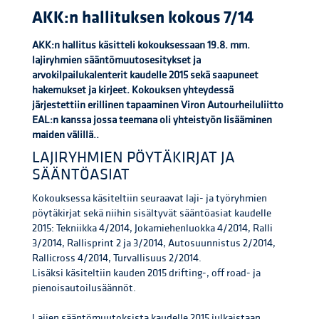
AKK:n hallituksen kokous 7/14
AKK:n hallitus käsitteli kokouksessaan 19.8. mm.
lajiryhmien sääntömuutosesitykset ja
arvokilpailukalenterit kaudelle 2015 sekä saapuneet
hakemukset ja kirjeet. Kokouksen yhteydessä
järjestettiin erillinen tapaaminen Viron Autourheiluliitto
EAL:n kanssa jossa teemana oli yhteistyön lisääminen
maiden välillä..
LAJIRYHMIEN PÖYTÄKIRJAT JA
SÄÄNTÖASIAT
Kokouksessa käsiteltiin seuraavat laji- ja työryhmien
pöytäkirjat sekä niihin sisältyvät sääntöasiat kaudelle
2015: Tekniikka 4/2014, Jokamiehenluokka 4/2014, Ralli
3/2014, Rallisprint 2 ja 3/2014, Autosuunnistus 2/2014,
Rallicross 4/2014, Turvallisuus 2/2014.
Lisäksi käsiteltiin kauden 2015 drifting-, off road- ja
pienoisautoilusäännöt.
Lajien sääntömuutoksista kaudelle 2015 julkaistaan