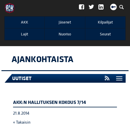
";
AKK
Jäsenet
Kilpailijat
Lajit
Nuoriso
Seurat
AJANKOHTAISTA
UUTISET
Togg
navi
AKK:N HALLITUKSEN KOKOUS 7/14
21.8.2014
« Takaisin