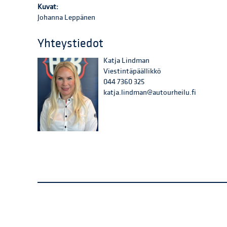
Kuvat:
Johanna Leppänen
Yhteystiedot
Katja Lindman
Viestintäpäällikkö
044 7360 325
katja.lindman@autourheilu.fi