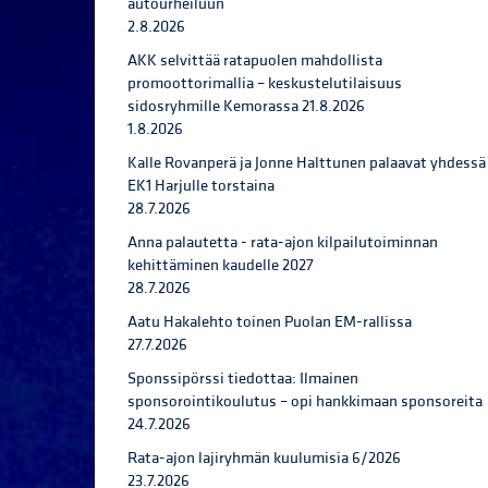
autourheiluun
2.8.2026
AKK selvittää ratapuolen mahdollista
promoottorimallia – keskustelutilaisuus
sidosryhmille Kemorassa 21.8.2026
1.8.2026
Kalle Rovanperä ja Jonne Halttunen palaavat yhdessä
EK1 Harjulle torstaina
28.7.2026
Anna palautetta - rata-ajon kilpailutoiminnan
kehittäminen kaudelle 2027
28.7.2026
Aatu Hakalehto toinen Puolan EM-rallissa
27.7.2026
Sponssipörssi tiedottaa: Ilmainen
sponsorointikoulutus – opi hankkimaan sponsoreita
24.7.2026
Rata-ajon lajiryhmän kuulumisia 6/2026
23.7.2026