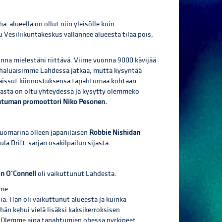
-alueella on ollut niin yleisölle kuin
tu Vesiliikuntakeskus vallannee alueesta tilaa pois,
na mielestäni riittävä. Viime vuonna 9000 kävijää
Me haluaisimme Lahdessa jatkaa, mutta kysyntää
maissut kiinnostuksensa tapahtumaa kohtaan.
maasta on oltu yhteydessä ja kysytty olemmeko
htuman promoottori Niko Pesonen.
tuomarina olleen japanilaisen
Robbie Nishidan
a Drift-sarjan osakilpailun sijasta.
in O´Connell
oli vaikuttunut Lahdesta.
mme
ä. Hän oli vaikuttunut alueesta ja kuinka
hän kehui vielä lisäksi kaksikerroksisen
t. Olemme aina tapahtumien ohessa pyrkineet