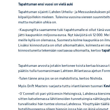
Tapahtuman ensi vuosi on vielä auki
Tapahtuman sijainti Lahden Urheilu- ja Messuskeskuksen piha
kilpailijoillekin mieleen. Tulevina vuosina viereen suunnitel
mutta muitakin uhkia on.
-Kaupungilta saamamme tuki tapahtumalle ei ollut tänä vuon
jätti kaupunkiin miljoona euroa. Nyt kävijöitä oli 12 000. 
meille kyllä on olemassa, Suomesta kolme kaupunkia on il
Lisäksi kiinnostusta on ollut ulkomailtakin, kolmesta eri 
kiinnostuneita tekemään vastaavaa ulkomailla, kertoo
tapa
Tapahtuman arvosta jotakin kertonee toista kertaa kisassa 
päätös tulla tuomaroimaan Lahteen Atlantassa ajetun Formul
-Tulen tänne aina jos se on mahdollista, kertoo Nishida.
Myös Drift Masters-sarjasta tuttu irlantilainen tuomari
Kev
-O´Connell oli pari yötä ensin Helsingissä, Lahdessa kiersi
sitten katselemassa lähitienoiden tunnetuimpia nähtävyyksi
turvalliseksi hän tuntee olonsa Lahdessa. Yövyttyään täällä 
hotellihuoneensa olleen hienoin jossa hän on ikinä yöpyny