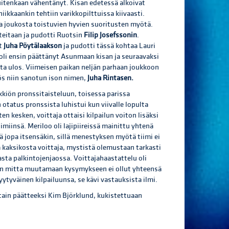
uitenkaan vähentänyt. Kisan edetessä alkoivat
iikkaankin tehtiin varikkopilttuissa kiivaasti.
ua joukosta toistuvien hyvien suoritusten myötä.
teitaan ja pudotti Ruotsin
Filip Josefssonin
.
ut
Juha Pöytälaakson
ja pudotti tässä kohtaa Lauri
oli ensin päättänyt Asunmaan kisan ja seuraavaksi
ta ulos. Viimeisen paikan neljän parhaan joukkoon
ös niin sanotun ison nimen,
Juha Rintasen.
kkiön pronssitaisteluun, toisessa parissa
otatus pronssista luhistui kun viivalle lopulta
en kesken, voittaja ottaisi kilpailun voiton lisäksi
iinsä. Meriloo oli lajipiireissä mainittu yhtenä
 jopa itsensäkin, sillä menestyksen myötä tiimi ei
ta kaksikosta voittaja, mystistä olemustaan tarkasti
vasta palkintojenjaossa. Voittajahaastattelu oli
ien mitta muutamaan kysymykseen ei ollut yhteensä
yytyväinen kilpailuunsa, se kävi vastauksista ilmi.
ain päätteeksi Kim Björklund, kukistettuaan