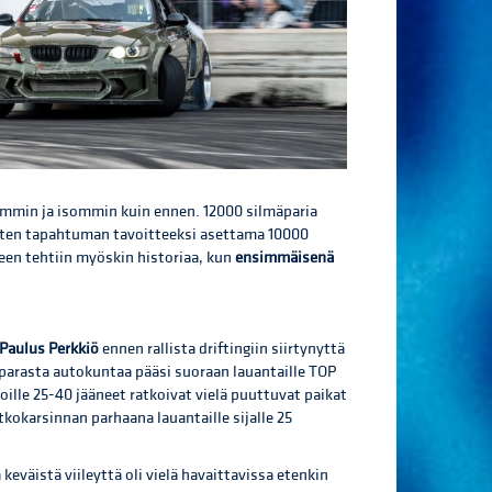
remmin ja isommin kuin ennen. 12000 silmäparia
 joten tapahtuman tavoitteeksi asettama 10000
teen tehtiin myöskin historiaa, kun
ensimmäisenä
Paulus Perkkiö
ennen rallista driftingiin siirtynyttä
4 parasta autokuntaa pääsi suoraan lauantaille TOP
joille 25-40 jääneet ratkoivat vielä puuttuvat paikat
tkokarsinnan parhaana lauantaille sijalle 25
eväistä viileyttä oli vielä havaittavissa etenkin