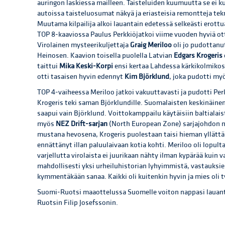
auringon laskiessa mailleen. Taisteluiden kuumuutta se ei k
autoissa taisteluosumat näkyä ja eriasteisia remontteja tekn
Muutama kilpailija alkoi lauantain edetessä selkeästi erott
TOP 8-kaaviossa Paulus Perkkiö
jatkoi viime vuoden hyviä ot
Virolainen mysteerikuljettaja
Graig Meriloo
oli jo pudottan
Heinosen. Kaavion toisella puolella Latvian
Edgars Krogeris
taittui
Mika Keski-Korpi
ensi kertaa Lahdessa kärkikolmikos
otti tasaisen hyvin edennyt
Kim Björklund
, joka pudotti my
TOP 4-vaiheessa Meriloo jatkoi vakuuttavasti ja pudotti Per
Krogeris teki saman Björklundille. Suomalaisten keskinäinen 
saapui vain Björklund. Voittokamppailu käytäisiin baltialaist
myös
NEZ Drift-sarjan
(North European Zone) sarjajohdon nim
mustana hevosena, Krogeris puolestaan taisi hieman yllättää
ennättänyt illan paluulaivaan kotia kohti. Meriloo oli lopul
varjellutta virolaista ei juurikaan nähty ilman kypärää kuin 
mahdollisesti yksi urheiluhistorian lyhyimmistä, vastauks
kymmentäkään sanaa. Kaikki oli kuitenkin hyvin ja mies oli t
Suomi-Ruotsi maaottelussa Suomelle voiton nappasi lauant
Ruotsin Filip Josefssonin.