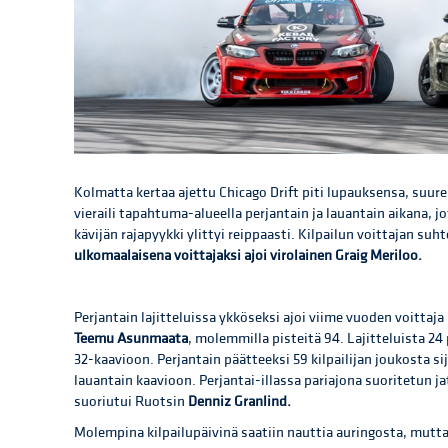
Kolmatta kertaa ajettu Chicago Drift piti lupauksensa, suu
vieraili tapahtuma-alueella perjantain ja lauantain aikana,
kävijän rajapyykki ylittyi reippaasti. Kilpailun voittajan suh
ulkomaalaisena voittajaksi ajoi virolainen Graig Meriloo.
Perjantain lajitteluissa ykköseksi ajoi viime vuoden voittaja
Teemu Asunmaata
, molemmilla pisteitä 94. Lajitteluista 2
32-kaavioon. Perjantain päätteeksi 59 kilpailijan joukosta si
lauantain kaavioon. Perjantai-illassa pariajona suoritetun ja
suoriutui Ruotsin
Denniz Granlind.
Molempina kilpailupäivinä saatiin nauttia auringosta, mutta k