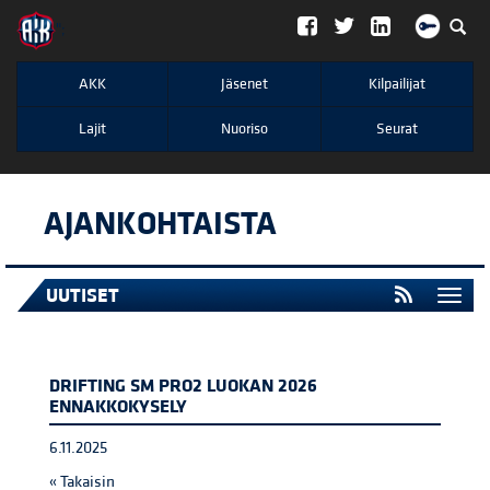
";
AKK
Jäsenet
Kilpailijat
Lajit
Nuoriso
Seurat
AJANKOHTAISTA
UUTISET
Togg
navi
DRIFTING SM PRO2 LUOKAN 2026
ENNAKKOKYSELY
6.11.2025
« Takaisin