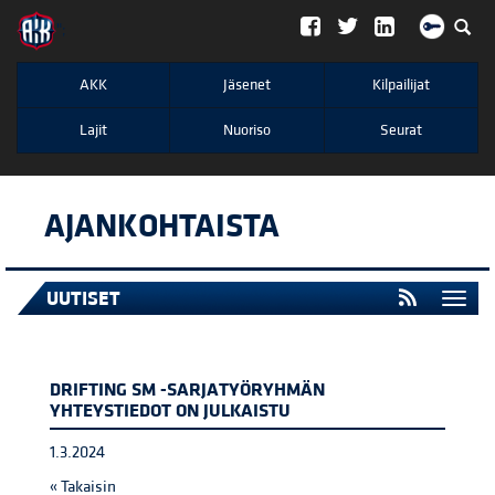
";
AKK
Jäsenet
Kilpailijat
Lajit
Nuoriso
Seurat
AJANKOHTAISTA
UUTISET
Togg
navi
DRIFTING SM -SARJATYÖRYHMÄN
YHTEYSTIEDOT ON JULKAISTU
1.3.2024
« Takaisin