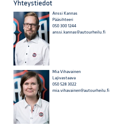
Yhteystiedot
Anssi Kannas
Pääsihteeri
050 300 1244
anssi.kannas@autourheilu.fi
Mia Vihavainen
Lajivastaava
050 528 3022
mia.vihavainen@autourheilu.fi