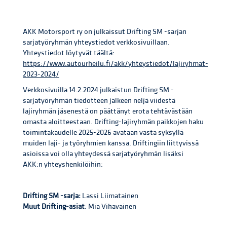
AKK Motorsport ry on julkaissut Drifting SM -sarjan
sarjatyöryhmän yhteystiedot verkkosivuillaan.
Yhteystiedot löytyvät täältä:
https://www.autourheilu.fi/akk/yhteystiedot/lajiryhmat-
2023-2024/
Verkkosivuilla 14.2.2024 julkaistun Drifting SM -
sarjatyöryhmän tiedotteen jälkeen neljä viidestä
lajiryhmän jäsenestä on päättänyt erota tehtävästään
omasta aloitteestaan. Drifting-lajiryhmän paikkojen haku
toimintakaudelle 2025-2026 avataan vasta syksyllä
muiden laji- ja työryhmien kanssa. Driftingiin liittyvissä
asioissa voi olla yhteydessä sarjatyöryhmän lisäksi
AKK:n yhteyshenkilöihin:
Drifting SM -sarja:
Lassi Liimatainen
Muut Drifting-asiat
: Mia Vihavainen