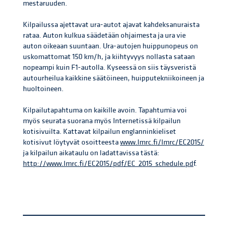
mestaruuden.
Kilpailussa ajettavat ura-autot ajavat kahdeksanuraista
rataa. Auton kulkua säädetään ohjaimesta ja ura vie
auton oikeaan suuntaan. Ura-autojen huippunopeus on
uskomattomat 150 km/h, ja kiihtyvyys nollasta sataan
nopeampi kuin F1-autolla. Kyseessä on siis täysveristä
autourheilua kaikkine säätöineen, huipputekniikoineen ja
huoltoineen.
Kilpailutapahtuma on kaikille avoin. Tapahtumia voi
myös seurata suorana myös Internetissä kilpailun
kotisivuilta. Kattavat kilpailun englanninkieliset
kotisivut löytyvät osoitteesta
www.lmrc.fi/lmrc/EC2015/
ja kilpailun aikataulu on ladattavissa tästä:
http://www.lmrc.fi/EC2015/pdf/EC_2015_schedule.pd
f.