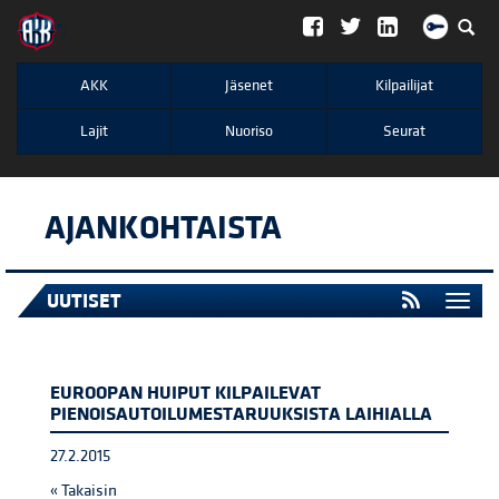
";
AKK
Jäsenet
Kilpailijat
Lajit
Nuoriso
Seurat
AJANKOHTAISTA
UUTISET
Togg
navi
EUROOPAN HUIPUT KILPAILEVAT
PIENOISAUTOILUMESTARUUKSISTA LAIHIALLA
27.2.2015
« Takaisin