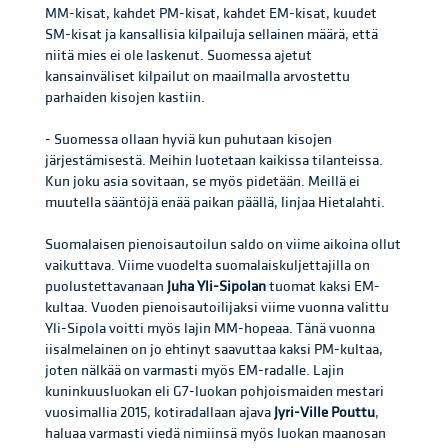
MM-kisat, kahdet PM-kisat, kahdet EM-kisat, kuudet
SM-kisat ja kansallisia kilpailuja sellainen määrä, että
niitä mies ei ole laskenut. Suomessa ajetut
kansainväliset kilpailut on maailmalla arvostettu
parhaiden kisojen kastiin.
- Suomessa ollaan hyviä kun puhutaan kisojen
järjestämisestä. Meihin luotetaan kaikissa tilanteissa.
Kun joku asia sovitaan, se myös pidetään. Meillä ei
muutella sääntöjä enää paikan päällä, linjaa Hietalahti.
Suomalaisen pienoisautoilun saldo on viime aikoina ollut
vaikuttava. Viime vuodelta suomalaiskuljettajilla on
puolustettavanaan
Juha Yli-Sipolan
tuomat kaksi EM-
kultaa. Vuoden pienoisautoilijaksi viime vuonna valittu
Yli-Sipola voitti myös lajin MM-hopeaa. Tänä vuonna
iisalmelainen on jo ehtinyt saavuttaa kaksi PM-kultaa,
joten nälkää on varmasti myös EM-radalle. Lajin
kuninkuusluokan eli G7-luokan pohjoismaiden mestari
vuosimallia 2015, kotiradallaan ajava
Jyri-Ville Pouttu
,
haluaa varmasti viedä nimiinsä myös luokan maanosan