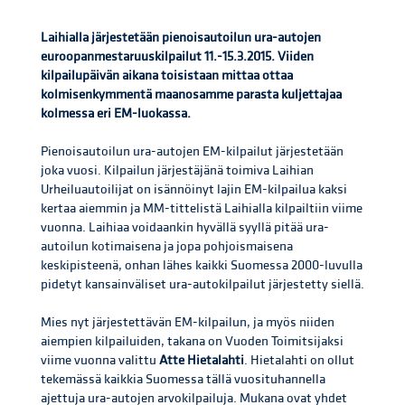
Laihialla järjestetään pienoisautoilun ura-autojen
euroopanmestaruuskilpailut 11.-15.3.2015. Viiden
kilpailupäivän aikana toisistaan mittaa ottaa
kolmisenkymmentä maanosamme parasta kuljettajaa
kolmessa eri EM-luokassa.
Pienoisautoilun ura-autojen EM-kilpailut järjestetään
joka vuosi. Kilpailun järjestäjänä toimiva Laihian
Urheiluautoilijat on isännöinyt lajin EM-kilpailua kaksi
kertaa aiemmin ja MM-tittelistä Laihialla kilpailtiin viime
vuonna. Laihiaa voidaankin hyvällä syyllä pitää ura-
autoilun kotimaisena ja jopa pohjoismaisena
keskipisteenä, onhan lähes kaikki Suomessa 2000-luvulla
pidetyt kansainväliset ura-autokilpailut järjestetty siellä.
Mies nyt järjestettävän EM-kilpailun, ja myös niiden
aiempien kilpailuiden, takana on Vuoden Toimitsijaksi
viime vuonna valittu
Atte
Hietalahti
. Hietalahti on ollut
tekemässä kaikkia Suomessa tällä vuosituhannella
ajettuja ura-autojen arvokilpailuja. Mukana ovat yhdet