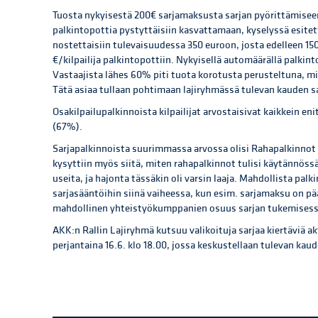
Tuosta nykyisestä 200€ sarjamaksusta sarjan pyörittämiseen
palkintopottia pystyttäisiin kasvattamaan, kyselyssä esitet
nostettaisiin tulevaisuudessa 350 euroon, josta edelleen 15
€/kilpailija palkintopottiin. Nykyisellä automäärällä palkin
Vastaajista lähes 60% piti tuota korotusta perusteltuna, mik
Tätä asiaa tullaan pohtimaan lajiryhmässä tulevan kauden s
Osakilpailupalkinnoista kilpailijat arvostaisivat kaikkein e
(67%).
Sarjapalkinnoista suurimmassa arvossa olisi Rahapalkinnot 
kysyttiin myös siitä, miten rahapalkinnot tulisi käytännössä
useita, ja hajonta tässäkin oli varsin laaja. Mahdollista pal
sarjasääntöihin siinä vaiheessa, kun esim. sarjamaksu on pä
mahdollinen yhteistyökumppanien osuus sarjan tukemisess
AKK:n Rallin Lajiryhmä kutsuu valikoituja sarjaa kiertäviä akt
perjantaina 16.6. klo 18.00, jossa keskustellaan tulevan ka