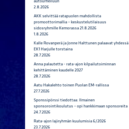
autourheiluun
2.8.2026
AKK selvittää ratapuolen mahdollista
promoottorimallia – keskustelutilaisuus
sidosryhmille Kemorassa 21.8.2026
1.8.2026
Kalle Rovanperä ja Jonne Halttunen palaavat yhdessä
EK1 Harjulle torstaina
28.7.2026
Anna palautetta - rata-ajon kilpailutoiminnan
kehittäminen kaudelle 2027
28.7.2026
Aatu Hakalehto toinen Puolan EM-rallissa
27.7.2026
Sponssipörssi tiedottaa: Ilmainen
sponsorointikoulutus – opi hankkimaan sponsoreita
24.7.2026
Rata-ajon lajiryhmän kuulumisia 6/2026
23.7.2026