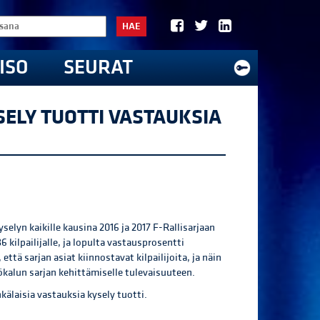
HAE
ISO
SEURAT
SELY TUOTTI VASTAUKSIA
selyn kaikille kausina 2016 ja 2017 F-Rallisarjaan
6 kilpailijalle, ja lopulta vastausprosentti
tä sarjan asiat kiinnostavat kilpailijoita, ja näin
ökalun sarjan kehittämiselle tulevaisuuteen.
nkälaisia vastauksia kysely tuotti.