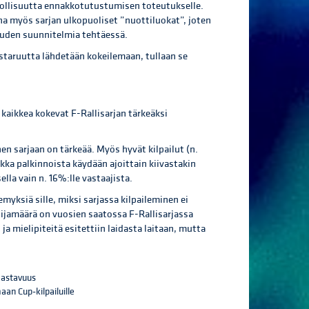
mahdollisuutta ennakkotutustumisen toteutukselle.
 myös sarjan ulkopuoliset ”nuottiluokat”, joten
suuden suunnitelmia tehtäessä.
estaruutta lähdetään kokeilemaan, tullaan se
n kaikkea kokevat F-Rallisarjan tärkeäksi
n sarjaan on tärkeää. Myös hyvät kilpailut (n.
aikka palkinnoista käydään ajoittain kiivastakin
lla vain n. 16%:lle vastaajista.
myksiä sille, miksi sarjassa kilpaileminen ei
ilijamäärä on vuosien saatossa F-Rallisarjassa
a mielipiteitä esitettiin laidasta laitaan, mutta
aastavuus
an Cup-kilpailuille