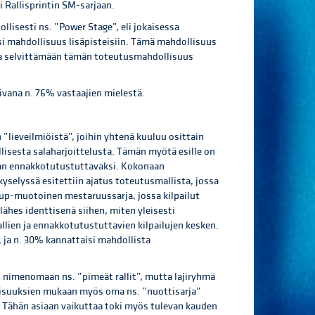
ai Rallisprintin SM-sarjaan.
llisesti ns. ”Power Stage”, eli jokaisessa
olisi mahdollisuus lisäpisteisiin. Tämä mahdollisuus
 ja selvittämään tämän toteutusmahdollisuus
mivana n. 76% vastaajien mielestä.
 ”lieveilmiöistä”, joihin yhtenä kuuluu osittain
lisesta salaharjoittelusta. Tämän myötä esille on
aan ennakkotutustuttavaksi. Kokonaan
yselyssä esitettiin ajatus toteutusmallista, jossa
Cup-muotoinen mestaruussarja, jossa kilpailut
ähes identtisenä siihen, miten yleisesti
llien ja ennakkotutustuttavien kilpailujen kesken.
, ja n. 30% kannattaisi mahdollista
on nimenomaan ns. ”pimeät rallit”, mutta lajiryhmä
lisuuksien mukaan myös oma ns. ”nuottisarja”
aa. Tähän asiaan vaikuttaa toki myös tulevan kauden