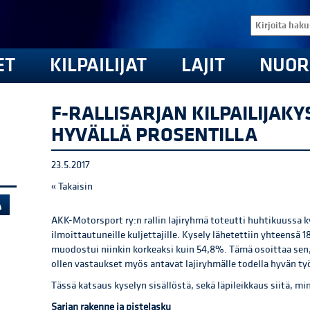
ET
KILPAILIJAT
LAJIT
NUOR
F-RALLISARJAN KILPAILIJAKY
HYVÄLLÄ PROSENTILLA
23.5.2017
« Takaisin
AKK-Motorsport ry:n rallin lajiryhmä toteutti huhtikuussa ky
ilmoittautuneille kuljettajille. Kysely lähetettiin yhteensä 18
muodostui niinkin korkeaksi kuin 54,8%. Tämä osoittaa sen, et
ollen vastaukset myös antavat lajiryhmälle todella hyvän ty
Tässä katsaus kyselyn sisällöstä, sekä läpileikkaus siitä, mi
Sarjan rakenne ja pistelasku