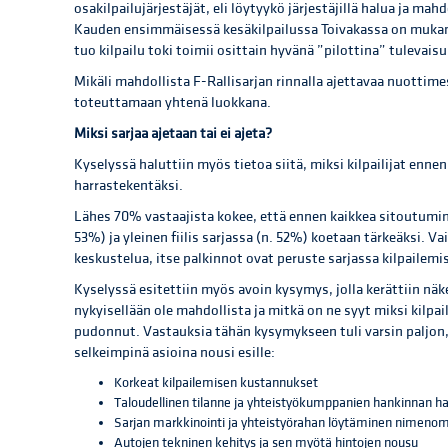
osakilpailujärjestäjät, eli löytyykö järjestäjillä halua ja 
Kauden ensimmäisessä kesäkilpailussa Toivakassa on mukana
tuo kilpailu toki toimii osittain hyvänä ”pilottina” tulevai
Mikäli mahdollista F-Rallisarjan rinnalla ajettavaa nuottim
toteuttamaan yhtenä luokkana.
Miksi sarjaa ajetaan tai ei ajeta?
Kyselyssä haluttiin myös tietoa siitä, miksi kilpailijat enne
harrastekentäksi.
Lähes 70% vastaajista kokee, että ennen kaikkea sitoutumine
53%) ja yleinen fiilis sarjassa (n. 52%) koetaan tärkeäksi. V
keskustelua, itse palkinnot ovat peruste sarjassa kilpailemise
Kyselyssä esitettiin myös avoin kysymys, jolla kerättiin näke
nykyisellään ole mahdollista ja mitkä on ne syyt miksi kilpa
pudonnut. Vastauksia tähän kysymykseen tuli varsin paljon, j
selkeimpinä asioina nousi esille:
Korkeat kilpailemisen kustannukset
Taloudellinen tilanne ja yhteistyökumppanien hankinnan h
Sarjan markkinointi ja yhteistyörahan löytäminen nimenoma
Autojen tekninen kehitys ja sen myötä hintojen nousu