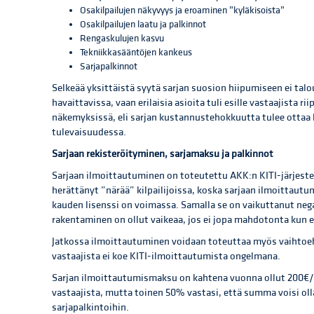
Osakilpailujen näkyvyys ja eroaminen ”kyläkisoista”
Osakilpailujen laatu ja palkinnot
Rengaskulujen kasvu
Tekniikkasääntöjen kankeus
Sarjapalkinnot
Selkeää yksittäistä syytä sarjan suosion hiipumiseen ei talo
havaittavissa, vaan erilaisia asioita tuli esille vastaajista 
näkemyksissä, eli sarjan kustannustehokkuutta tulee otta
tulevaisuudessa.
Sarjaan rekisteröityminen, sarjamaksu ja palkinnot
Sarjaan ilmoittautuminen on toteutettu AKK:n KITI-järjest
herättänyt ”närää” kilpailijoissa, koska sarjaan ilmoittaut
kauden lisenssi on voimassa. Samalla se on vaikuttanut nega
rakentaminen on ollut vaikeaa, jos ei jopa mahdotonta kun e
Jatkossa ilmoittautuminen voidaan toteuttaa myös vaihtoehto
vastaajista ei koe KITI-ilmoittautumista ongelmana.
Sarjan ilmoittautumismaksu on kahtena vuonna ollut 200€/k
vastaajista, mutta toinen 50% vastasi, että summa voisi oll
sarjapalkintoihin.