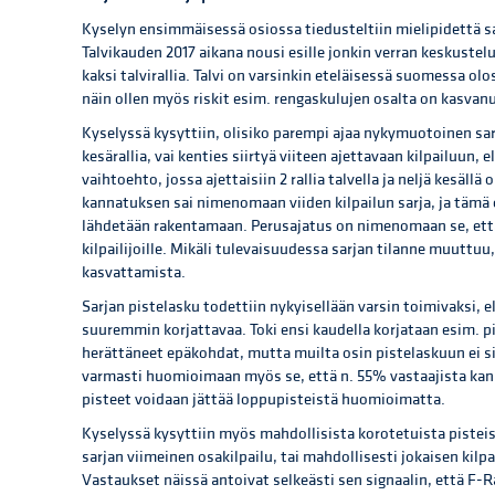
Kyselyn ensimmäisessä osiossa tiedusteltiin mielipidettä sa
Talvikauden 2017 aikana nousi esille jonkin verran keskustelua
kaksi talvirallia. Talvi on varsinkin eteläisessä suomessa ol
näin ollen myös riskit esim. rengaskulujen osalta on kasvan
Kyselyssä kysyttiin, olisiko parempi ajaa nykymuotoinen sarj
kesärallia, vai kenties siirtyä viiteen ajettavaan kilpailuun, el
vaihtoehto, jossa ajettaisiin 2 rallia talvella ja neljä kesäl
kannatuksen sai nimenomaan viiden kilpailun sarja, ja tämä 
lähdetään rakentamaan. Perusajatus on nimenomaan se, ett
kilpailijoille. Mikäli tulevaisuudessa sarjan tilanne muuttuu
kasvattamista.
Sarjan pistelasku todettiin nykyisellään varsin toimivaksi, e
suuremmin korjattavaa. Toki ensi kaudella korjataan esim. p
herättäneet epäkohdat, mutta muilta osin pistelaskuun ei si
varmasti huomioimaan myös se, että n. 55% vastaajista kann
pisteet voidaan jättää loppupisteistä huomioimatta.
Kyselyssä kysyttiin myös mahdollisista korotetuista pisteist
sarjan viimeinen osakilpailu, tai mahdollisesti jokaisen kilpa
Vastaukset näissä antoivat selkeästi sen signaalin, että F-