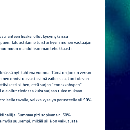
ustilanteen lisäksi ollut kysymyksissä
riippuen. Taloustilanne toistui hyvin monen vastaajan
a huomioon mahdollisimman tehokkaasti
elmässä nyt kahtena vuonna. Tämä on jonkin verran
uminen onnistuu vasta siinä vaiheessa, kun tulevan
tiivisesti siihen, että sarjan ”ennakkohypen”
i ole ollut tiedossa kuka sarjaan tulee mukaan.
isella tavalla, vaikka kyselyn perusteella yli 90%
ilpailija. Summaa piti sopivana n. 50%
a myös suurempi, mikäli sillä on vaikutusta