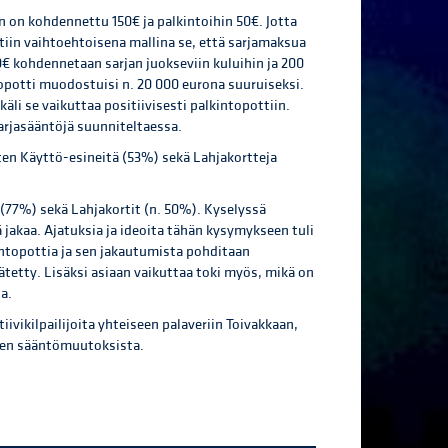
 on kohdennettu 150€ ja palkintoihin 50€. Jotta
tiin vaihtoehtoisena mallina se, että sarjamaksua
0€ kohdennetaan sarjan juokseviin kuluihin ja 200
topotti muodostuisi n. 20 000 eurona suuruiseksi.
äli se vaikuttaa positiivisesti palkintopottiin.
arjasääntöjä suunniteltaessa.
niten Käyttö-esineitä (53%) sekä Lahjakortteja
(77%) sekä Lahjakortit (n. 50%). Kyselyssä
 jakaa. Ajatuksia ja ideoita tähän kysymykseen tuli
kintopottia ja sen jakautumista pohditaan
ätetty. Lisäksi asiaan vaikuttaa toki myös, mikä on
a.
iivikilpailijoita yhteiseen palaveriin Toivakkaan,
uden sääntömuutoksista.