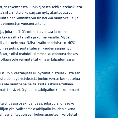
rjan rakenteesta, luokkajaosta sekä pistelaskusta.
 siitä, riittäisikö sarjaan nykytilanteessa vain
osuhteiden kannalta varsin herkkä muutoksille, ja
ut viimeisten vuosien aikana.
a, joka sisältää kolme talvikisaa ja kolme
i kaksi rallia talvella ja kolme kesällä. Myös
lä oli vaihtoehtona. Näistä vaihtoehdoista n. 40%
on se pohja, josta tulevan kauden sarjaa nyt
ä sarja olisi mahdollisimman kustannustehokas
, ollaan toki valmiita tutkimaan kilpailumäärän
li n. 75% vastaajista ei löytänyt pistelaskusta sen
isteiden pyöristyksistä jonkin verran keskustelua
is ole muutospaineita. Pistelaskussa tullaan
atti sitä, että yhden osakilpailun (heikoimman)
ä yhdessä osakilpailussa, joka voisi olla joko
ilijan yksi valitsema osakilpailu kauden aikana.
Rallisarjan tyyppiseen kokonaisuuteen korotetut