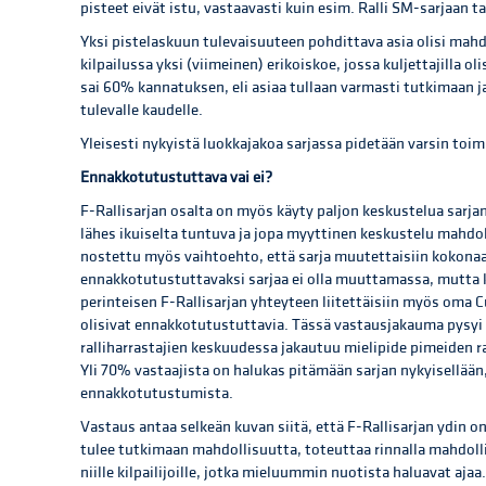
pisteet eivät istu, vastaavasti kuin esim. Ralli SM-sarjaan t
Yksi pistelaskuun tulevaisuuteen pohdittava asia olisi mahdo
kilpailussa yksi (viimeinen) erikoiskoe, jossa kuljettajilla 
sai 60% kannatuksen, eli asiaa tullaan varmasti tutkimaan
tulevalle kaudelle.
Yleisesti nykyistä luokkajakoa sarjassa pidetään varsin toi
Ennakkotutustuttava vai ei?
F-Rallisarjan osalta on myös käyty paljon keskustelua sarjan
lähes ikuiselta tuntuva ja jopa myyttinen keskustelu mahdol
nostettu myös vaihtoehto, että sarja muutettaisiin kokon
ennakkotutustuttavaksi sarjaa ei olla muuttamassa, mutta k
perinteisen F-Rallisarjan yhteyteen liitettäisiin myös oma 
olisivat ennakkotutustuttavia. Tässä vastausjakauma pysyi l
ralliharrastajien keskuudessa jakautuu mielipide pimeiden ra
Yli 70% vastaajista on halukas pitämään sarjan nykyisellään
ennakkotutustumista.
Vastaus antaa selkeän kuvan siitä, että F-Rallisarjan ydin 
tulee tutkimaan mahdollisuutta, toteuttaa rinnalla mahdol
niille kilpailijoille, jotka mieluummin nuotista haluavat aj