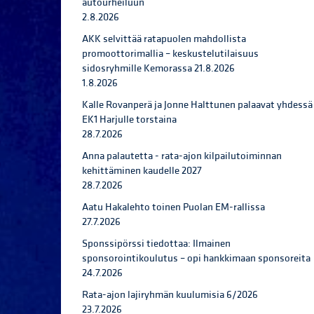
autourheiluun
2.8.2026
AKK selvittää ratapuolen mahdollista
promoottorimallia – keskustelutilaisuus
sidosryhmille Kemorassa 21.8.2026
1.8.2026
Kalle Rovanperä ja Jonne Halttunen palaavat yhdessä
EK1 Harjulle torstaina
28.7.2026
Anna palautetta - rata-ajon kilpailutoiminnan
kehittäminen kaudelle 2027
28.7.2026
Aatu Hakalehto toinen Puolan EM-rallissa
27.7.2026
Sponssipörssi tiedottaa: Ilmainen
sponsorointikoulutus – opi hankkimaan sponsoreita
24.7.2026
Rata-ajon lajiryhmän kuulumisia 6/2026
23.7.2026