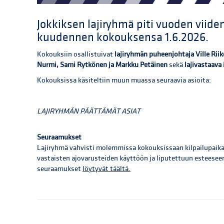
Jokkiksen lajiryhmä piti vuoden viid
kuudennen kokouksensa 1.6.2026.
Kokouksiin osallistuivat
lajiryhmän puheenjohtaja Ville Rii
Nurmi, Sami Rytkönen ja Markku Petäinen
sekä
lajivastaava
Kokouksissa käsiteltiin muun muassa seuraavia asioita:
LAJIRYHMÄN PÄÄTTÄMÄT ASIAT
Seuraamukset
Lajiryhmä vahvisti molemmissa kokouksissaan kilpailupaikal
vastaisten ajovarusteiden käyttöön ja liputettuun esteesee
seuraamukset
löytyvät täältä.