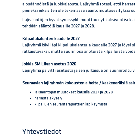
ajosäännöistä ja luokkajaosta. Lajiryhmä totesi, että harra
pieneksi eikä siten ole tekemässä sääntömuutosesityksiä s
Lajisääntöjen hyväksymissykli muuttuu nyt kaksivuotiseksi
tehdään sääntöjä kausille 2027 ja 2028.
Kilpailukalenteri kaudelle 2027
Lajiryhmä kävi läpi kilpailukalenteria kaudelle 2027 ja löysi 
ratkaistavaksi, mutta suurin osa anotuista kilpailuista voi
Jokkis SM Liigan asetus 2026
Lajiryhmä päivitti asetusta ja sen julkaisua on suunniteltu vi
Seuraavien lajiryhmän kokousten aiheita / keskeneräisiä asi
lajisääntöjen muutokset kausille 2027 ja 2028
harrastajakysely
kilpailujen seurantaraporttien läpikäymistä
Yhteystiedot