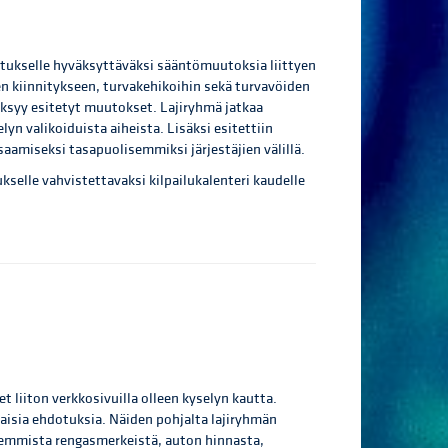
itukselle hyväksyttäväksi sääntömuutoksia liittyen
n kiinnitykseen, turvakehikoihin sekä turvavöiden
äksyy esitetyt muutokset. Lajiryhmä jatkaa
yn valikoiduista aiheista. Lisäksi esitettiin
aamiseksi tasapuolisemmiksi järjestäjien välillä.
ukselle vahvistettavaksi kilpailukalenteri kaudelle
t liiton verkkosivuilla olleen kyselyn kautta.
laisia ehdotuksia. Näiden pohjalta lajiryhmän
emmista rengasmerkeistä, auton hinnasta,