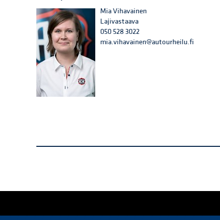
Mia Vihavainen
Lajivastaava
050 528 3022
mia.vihavainen@autourheilu.fi