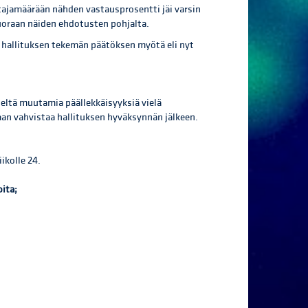
stajamäärään nähden vastausprosentti jäi varsin
uoraan näiden ehdotusten pohjalta.
 hallituksen tekemän päätöksen myötä eli nyt
sieltä muutamia päällekkäisyyksiä vielä
daan vahvistaa hallituksen hyväksynnän jälkeen.
ikolle 24.
oita;