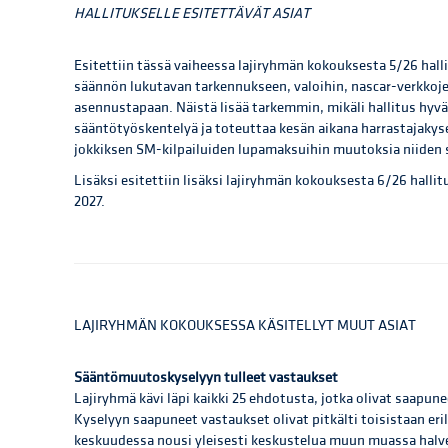
HALLITUKSELLE ESITETTÄVÄT ASIAT
Esitettiin tässä vaiheessa lajiryhmän kokouksesta 5/26 hall
säännön lukutavan tarkennukseen, valoihin, nascar-verkkoje
asennustapaan. Näistä lisää tarkemmin, mikäli hallitus hyv
sääntötyöskentelyä ja toteuttaa kesän aikana harrastajakysel
jokkiksen SM-kilpailuiden lupamaksuihin muutoksia niiden s
Lisäksi esitettiin lisäksi lajiryhmän kokouksesta 6/26 hallit
2027.
LAJIRYHMÄN KOKOUKSESSA KÄSITELLYT MUUT ASIAT
Sääntömuutoskyselyyn tulleet vastaukset
Lajiryhmä kävi läpi kaikki 25 ehdotusta, jotka olivat saapunee
Kyselyyn saapuneet vastaukset olivat pitkälti toisistaan eri
keskuudessa nousi yleisesti keskustelua muun muassa halv