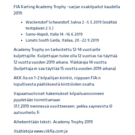
FIA Karting Academy Trophy -sarjan osakilpailut kaudella
2019:
Wackersdorf Schwandorf, Saksa 2.-5.5.2019 (sisältää
testipäivän 2.5.)
Sarno-Napoli, Italia 14.-16.6.2019
Lonato South Garda, Italiaa, 20.-22.9.2019
Academy Trophy on tarkoitettu 12-14 vuotiaille
kuljettajille. Kuljettajan tulee olla 12 vuotias tai täyttää
12 vuotta vuoden 2019 aikana. Yläikäraja 14 vuotta
(kuljettaja ei saa täyttää 15 vuotta vuoden 2019 aikana)
AKK:lla on 1-2 kilpailijan kiintiö, riippuen FIA:n
lopullisesta päätöksestä kiintiöiden osalta.
Vapaamuotoiset hakemukset kilpailuansioineen
pyydetään toimittamaan
31.1.2019 mennessä osoitteeseen: pekka.saynevirta @
autourheilu.fi
Aihekenttään teksti: Academy Trophy 2019
lisätietoja www.cikfia.com ja