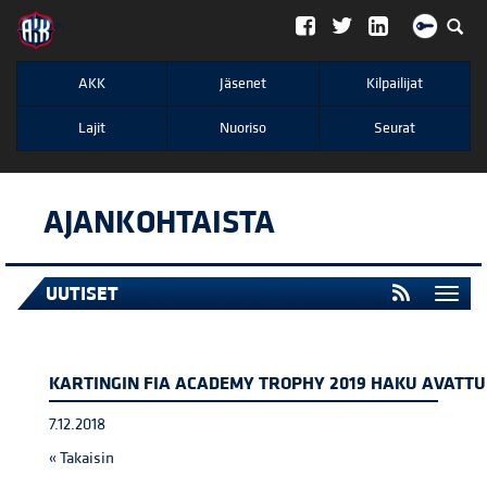
";
AKK
Jäsenet
Kilpailijat
Lajit
Nuoriso
Seurat
AJANKOHTAISTA
UUTISET
Togg
navi
KARTINGIN FIA ACADEMY TROPHY 2019 HAKU AVATTU
7.12.2018
« Takaisin