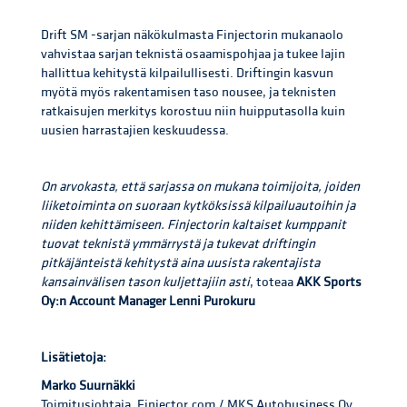
Drift SM -sarjan näkökulmasta Finjectorin mukanaolo
vahvistaa sarjan teknistä osaamispohjaa ja tukee lajin
hallittua kehitystä kilpailullisesti. Driftingin kasvun
myötä myös rakentamisen taso nousee, ja teknisten
ratkaisujen merkitys korostuu niin huipputasolla kuin
uusien harrastajien keskuudessa.
On arvokasta, että sarjassa on mukana toimijoita, joiden
liiketoiminta on suoraan kytköksissä kilpailuautoihin ja
niiden kehittämiseen. Finjectorin kaltaiset kumppanit
tuovat teknistä ymmärrystä ja tukevat driftingin
pitkäjänteistä kehitystä aina uusista rakentajista
kansainvälisen tason kuljettajiin asti
, toteaa
AKK Sports
Oy:n Account Manager Lenni Purokuru
Lisätietoja:
Marko Suurnäkki
Toimitusjohtaja, Finjector.com / MKS Autobusiness Oy