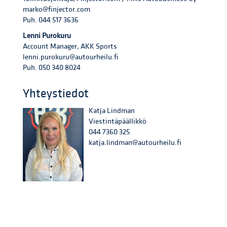
marko@finjector.com
Puh. 044 517 3636
Lenni Purokuru
Account Manager, AKK Sports
lenni.purokuru@autourheilu.fi
Puh. 050 340 8024
Yhteystiedot
Katja Lindman
Viestintäpäällikkö
044 7360 325
katja.lindman@autourheilu.fi