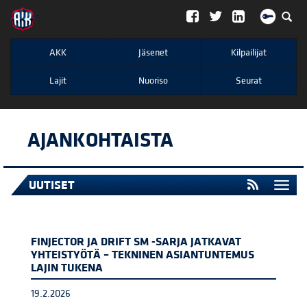
";
AKK
Jäsenet
Kilpailijat
Lajit
Nuoriso
Seurat
AJANKOHTAISTA
UUTISET
Togg
navi
FINJECTOR JA DRIFT SM -SARJA JATKAVAT
YHTEISTYÖTÄ – TEKNINEN ASIANTUNTEMUS
LAJIN TUKENA
19.2.2026