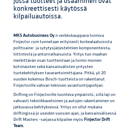
jossa tuotteet ja osaaminen ovat
konkreettisesti käytössä
kilpailuautoissa.
MKS Autobusiness Oy
:n verkkokauppana toimiva
Finjector.com tunnetaan erityisesti korkealaatuisista
polttoaine- ja sytytysjärjestelmien komponenteista,
liittimistä ja anturiratkaisuista. Yritys tuo maahan
merkittävän osan tuotteistaan ja toimii monien
kotimaisten sekä kansainvälisten yritysten
tuotekehityksen tavarantoimittajana. Pitkä, yli 20
vuoden kokemus Bosch-tuotteista on rakentanut
Finjectorille vahvan teknisen asiantuntijapohjan.
Drifting on Finjectorille luonteva ympäristö, sillä laji on
vahvasti tekniikkavetoinen ja autojen rakentaminen on
jatkuvassa kehityksessä. Yritys on ollut mukana
driftingissä jo useiden vuosien ajan, ja kansainvälisessä
Drift Masters -sarjassa kilpailee myös
Finjector Drift
Team.