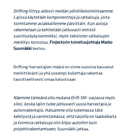
Drifting liittyy aidosti meidän ydinliiketoimintaamme.
Lajissa käytetään komponentteja ja ratkaisuja, joita
toimitamme asiakkaillemme päivittäin. Kun autoja
rakennetaan ja kehitetään jatkuvasti entistä
suorituskykyisemmiksi, myös teknisten ratkaisujen
merkitys korostuu,
Finjectorin toimitusjohtaja Marko
Suurnäkki
kertoo
.
Drifting-harrastajien määrä on viime vuosina kasvanut
merkittävästi ja yhä useampi kuljettaja rakentaa
tavoitteellisesti omaa kalustoaan.
Näemme tärkeänä olla mukana Drift SM -sarjassa myös
siksi, koska lajiin tulee jatkuvasti uusia harrastajia ja
autonrakentajia. Haluamme olla tukemassa tätä
kehitystä ja varmistamassa, että tarjolla on laadukkaita
ja toimivia ratkaisuja niin kilpa-autoihin kuin
projektirakentamiseen
, Suurnäkki jatkaa
.