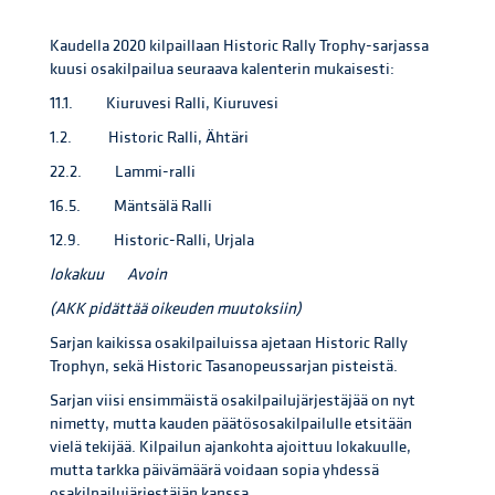
Kaudella 2020 kilpaillaan Historic Rally Trophy-sarjassa
kuusi osakilpailua seuraava kalenterin mukaisesti:
11.1. Kiuruvesi Ralli, Kiuruvesi
1.2. Historic Ralli, Ähtäri
22.2. Lammi-ralli
16.5. Mäntsälä Ralli
12.9. Historic-Ralli, Urjala
lokakuu Avoin
(AKK pidättää oikeuden muutoksiin)
Sarjan kaikissa osakilpailuissa ajetaan Historic Rally
Trophyn, sekä Historic Tasanopeussarjan pisteistä.
Sarjan viisi ensimmäistä osakilpailujärjestäjää on nyt
nimetty, mutta kauden päätösosakilpailulle etsitään
vielä tekijää. Kilpailun ajankohta ajoittuu lokakuulle,
mutta tarkka päivämäärä voidaan sopia yhdessä
osakilpailujärjestäjän kanssa.