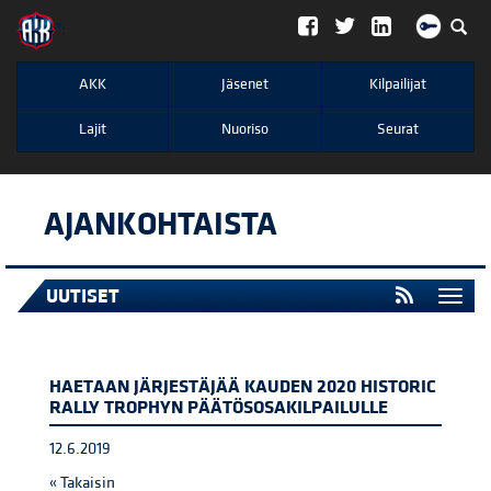
";
AKK
Jäsenet
Kilpailijat
Lajit
Nuoriso
Seurat
AJANKOHTAISTA
UUTISET
Togg
navi
HAETAAN JÄRJESTÄJÄÄ KAUDEN 2020 HISTORIC
RALLY TROPHYN PÄÄTÖSOSAKILPAILULLE
12.6.2019
« Takaisin