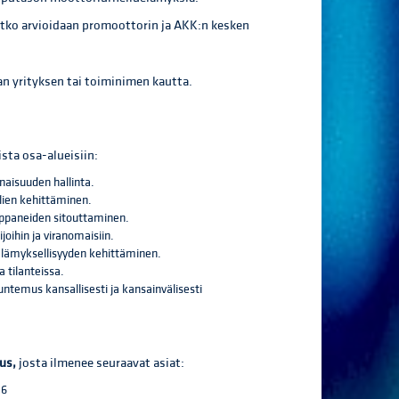
atko arvioidaan promoottorin ja AKK:n kesken
 yrityksen tai toiminimen kautta.
sta osa-alueisiin:
naisuuden hallinta.
llien kehittäminen.
mppaneiden sitouttaminen.
ijoihin ja viranomaisiin.
lämyksellisyyden kehittäminen.
 tilanteissa.
n tuntemus kansallisesti ja kansainvälisesti
us,
josta ilmenee seuraavat asiat:
26