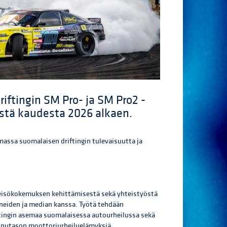
iftingin SM Pro- ja SM Pro2 -
estä kaudesta 2026 alkaen.
massa suomalaisen driftingin tulevaisuutta ja
leisökokemuksen kehittämisestä sekä yhteistyöstä
paneiden ja median kanssa. Työtä tehdään
ftingin asemaa suomalaisessa autourheilussa sekä
uipputason moottoriurheiluelämyksiä.