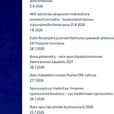
autourheiluun
2.8.2026
AKK selvittää ratapuolen mahdollista
promoottorimallia – keskustelutilaisuus
sidosryhmille Kemorassa 21.8.2026
1.8.2026
Kalle Rovanperä ja Jonne Halttunen palaavat yhdessä
EK1 Harjulle torstaina
28.7.2026
Anna palautetta - rata-ajon kilpailutoiminnan
kehittäminen kaudelle 2027
28.7.2026
Aatu Hakalehto toinen Puolan EM-rallissa
27.7.2026
Sponssipörssi tiedottaa: Ilmainen
sponsorointikoulutus – opi hankkimaan sponsoreita
24.7.2026
Rata-ajon lajiryhmän kuulumisia 6/2026
23.7.2026