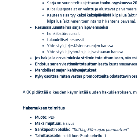
Sarja on suunniteltu ajettavan
touko–syyskuussa 2
Kilpailujärjestäjät on valittu ja alustavat päivämäärä
Kauteen sisältyy
kaksi kaksipäiväistä kilpailua
(aktii
kilpailua
(aktiivinen toiminta 10 h kahtena päivänä).
Resurssisuunnitelma sarjan läpiviemiseksi
henkilöstöresurssit
taloudelliset resurssit
Yhteistyö järjestävien seurojen kanssa
Yhteistyö lajiryhmän ja lajivastaavan kanssa
Jos hakijalla on valmiuksia striimin toteuttamiseen,
niin es
Ehdotus sarjan viestinnän
toteuttamisest
a kustannusarvioi
Mahdolliset sarjan kehitysajatukset
Kyky osoittaa miten vastaa promoottorilta odotettaviin os
AKK pidättää oikeuden käynnistää uuden hakukierroksen, mik
Hakemuksen toimitus
Muoto:
PDF
Maksimipituus:
5 sivua
Sähköpostin otsikko:
“Drifting SM-sarjan promoottori”
Toimitusosoite:
heidi.borg@autourheilu.fi