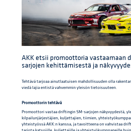
AKK etsii promoottoria vastaamaan dr
sarjojen kehittämisestä ja näkyvyyd
Tehtävä tarjoaa ainutlaatuisen mahdollisuuden olla rakenta
viedä lajia entistä vahvemmin yleisön tietoisuuteen.
Promoottorin tehtävä
Promoottori vastaa driftingin SM-sarjojen näkyvyydestä, y
kilpailunjärjestäjien, kuljettajien, tiimien, yhteistyökump
yhteistyössä AKK:n kanssa, ja tavoitteena on vahvistaa dri
tarjota katsojille, kuljettajille ja yhteistyökumppaneille h