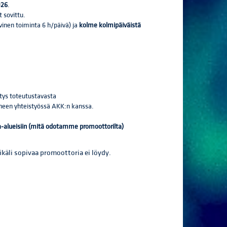
026
.
t sovittu.
vinen toiminta 6 h/päivä) ja
kolme kolmipäiväistä
itys toteutustavasta
neen yhteistyössä AKK:n kanssa.
a-alueisiin (mitä odotamme promoottorilta)
äli sopivaa promoottoria ei löydy.