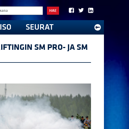
HAE
ISO
SEURAT
FTINGIN SM PRO- JA SM