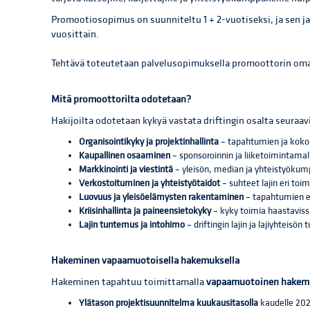
Promootiosopimus on suunniteltu 1 + 2-vuotiseksi, ja sen j
vuosittain.
Tehtävä toteutetaan palvelusopimuksella promoottorin oman
Mitä promoottorilta odotetaan?
Hakijoilta odotetaan kykyä vastata driftingin osalta seuraavi
Organisointikyky ja projektinhallinta
– tapahtumien ja koko
Kaupallinen osaaminen
– sponsoroinnin ja liiketoimintama
Markkinointi ja viestintä
– yleisön, median ja yhteistyöku
Verkostoituminen ja yhteistyötaidot
– suhteet lajin eri toim
Luovuus ja yleisöelämysten rakentaminen
– tapahtumien e
Kriisinhallinta ja paineensietokyky
– kyky toimia haastavissa
Lajin tuntemus ja intohimo
– driftingin lajin ja lajiyhteisö
Hakeminen vapaamuotoisella hakemuksella
Hakeminen tapahtuu toimittamalla
vapaamuotoinen hakem
Ylätason projektisuunnitelma kuukausitasolla
kaudelle 20