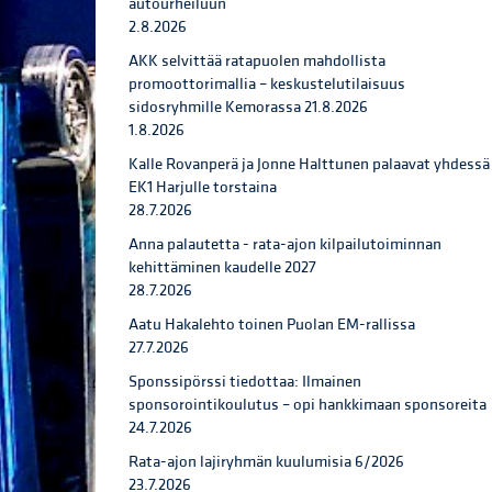
autourheiluun
2.8.2026
AKK selvittää ratapuolen mahdollista
promoottorimallia – keskustelutilaisuus
sidosryhmille Kemorassa 21.8.2026
1.8.2026
Kalle Rovanperä ja Jonne Halttunen palaavat yhdessä
EK1 Harjulle torstaina
28.7.2026
Anna palautetta - rata-ajon kilpailutoiminnan
kehittäminen kaudelle 2027
28.7.2026
Aatu Hakalehto toinen Puolan EM-rallissa
27.7.2026
Sponssipörssi tiedottaa: Ilmainen
sponsorointikoulutus – opi hankkimaan sponsoreita
24.7.2026
Rata-ajon lajiryhmän kuulumisia 6/2026
23.7.2026