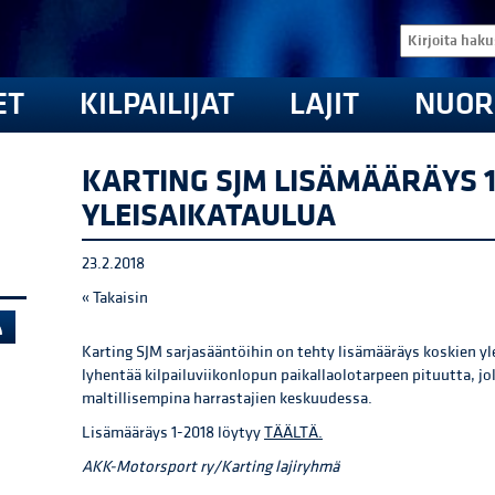
ET
KILPAILIJAT
LAJIT
NUOR
KARTING SJM LISÄMÄÄRÄYS 1
YLEISAIKATAULUA
23.2.2018
« Takaisin
Karting SJM sarjasääntöihin on tehty lisämääräys koskien y
lyhentää kilpailuviikonlopun paikallaolotarpeen pituutta, 
maltillisempina harrastajien keskuudessa.
Lisämääräys 1-2018 löytyy
TÄÄLTÄ.
AKK-Motorsport ry/Karting lajiryhmä