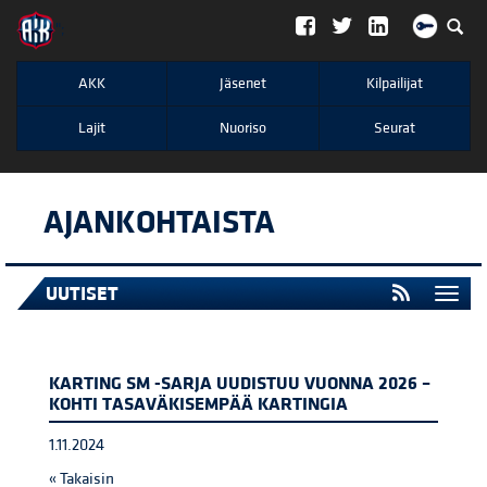
";
AKK
Jäsenet
Kilpailijat
Lajit
Nuoriso
Seurat
AJANKOHTAISTA
UUTISET
Togg
navi
KARTING SM -SARJA UUDISTUU VUONNA 2026 –
KOHTI TASAVÄKISEMPÄÄ KARTINGIA
1.11.2024
« Takaisin