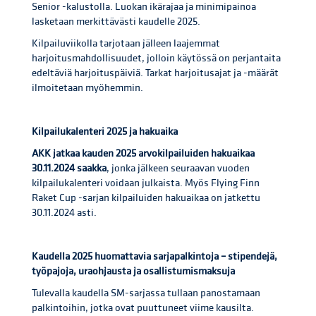
Senior -kalustolla. Luokan ikärajaa ja minimipainoa
lasketaan merkittävästi kaudelle 2025.
Kilpailuviikolla tarjotaan jälleen laajemmat
harjoitusmahdollisuudet, jolloin käytössä on perjantaita
edeltäviä harjoituspäiviä. Tarkat harjoitusajat ja -määrät
ilmoitetaan myöhemmin.
Kilpailukalenteri 2025 ja hakuaika
AKK jatkaa kauden 2025 arvokilpailuiden hakuaikaa
30.11.2024 saakka
, jonka jälkeen seuraavan vuoden
kilpailukalenteri voidaan julkaista. Myös Flying Finn
Raket Cup -sarjan kilpailuiden hakuaikaa on jatkettu
30.11.2024 asti.
Kaudella 2025 huomattavia sarjapalkintoja – stipendejä,
työpajoja, uraohjausta ja osallistumismaksuja
Tulevalla kaudella SM-sarjassa tullaan panostamaan
palkintoihin, jotka ovat puuttuneet viime kausilta.