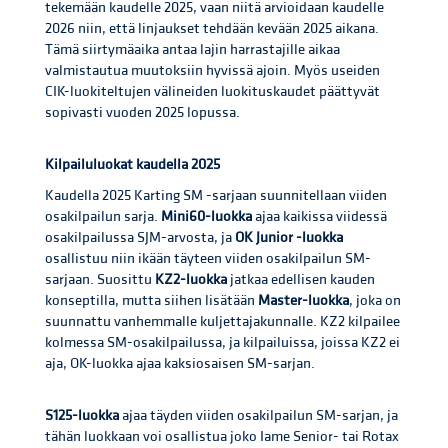
tekemään kaudelle 2025, vaan niitä arvioidaan kaudelle
2026 niin, että linjaukset tehdään kevään 2025 aikana.
Tämä siirtymäaika antaa lajin harrastajille aikaa
valmistautua muutoksiin hyvissä ajoin. Myös useiden
CIK-luokiteltujen välineiden luokituskaudet päättyvät
sopivasti vuoden 2025 lopussa.
Kilpailuluokat kaudella 2025
Kaudella 2025 Karting SM -sarjaan suunnitellaan viiden
osakilpailun sarja.
Mini60-luokka
ajaa kaikissa viidessä
osakilpailussa SJM-arvosta, ja
OK Junior -luokka
osallistuu niin ikään täyteen viiden osakilpailun SM-
sarjaan. Suosittu
KZ2-luokka
jatkaa edellisen kauden
konseptilla, mutta siihen lisätään
Master-luokka
, joka on
suunnattu vanhemmalle kuljettajakunnalle. KZ2 kilpailee
kolmessa SM-osakilpailussa, ja kilpailuissa, joissa KZ2 ei
aja, OK-luokka ajaa kaksiosaisen SM-sarjan.
S125-luokka
ajaa täyden viiden osakilpailun SM-sarjan, ja
tähän luokkaan voi osallistua joko Iame Senior- tai Rotax