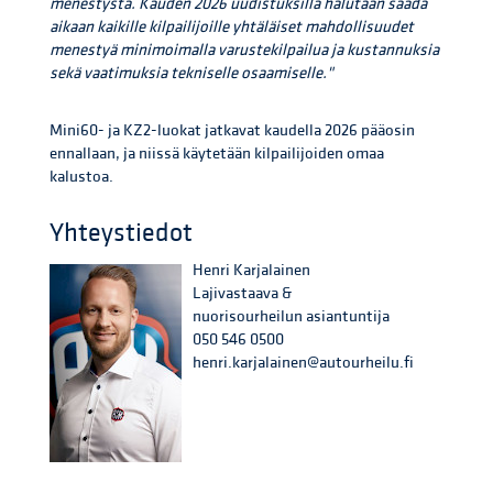
menestystä. Kauden 2026 uudistuksilla halutaan saada
aikaan kaikille kilpailijoille yhtäläiset mahdollisuudet
menestyä minimoimalla varustekilpailua ja kustannuksia
sekä vaatimuksia tekniselle osaamiselle."
Mini60- ja KZ2-luokat jatkavat kaudella 2026 pääosin
ennallaan, ja niissä käytetään kilpailijoiden omaa
kalustoa.
Yhteystiedot
Henri Karjalainen
Lajivastaava &
nuorisourheilun asiantuntija
050 546 0500
henri.karjalainen@autourheilu.fi