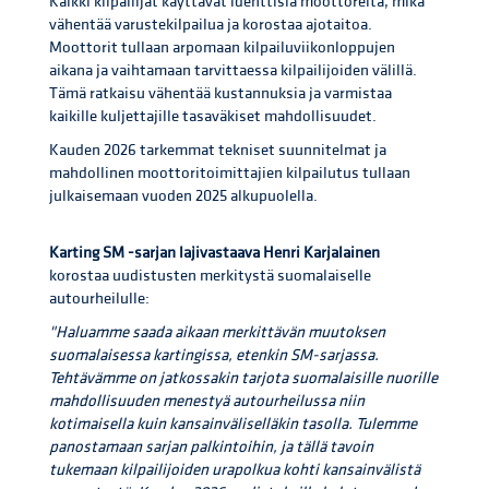
Kaikki kilpailijat käyttävät identtisiä moottoreita, mikä
vähentää varustekilpailua ja korostaa ajotaitoa.
Moottorit tullaan arpomaan kilpailuviikonloppujen
aikana ja vaihtamaan tarvittaessa kilpailijoiden välillä.
Tämä ratkaisu vähentää kustannuksia ja varmistaa
kaikille kuljettajille tasaväkiset mahdollisuudet.
Kauden 2026 tarkemmat tekniset suunnitelmat ja
mahdollinen moottoritoimittajien kilpailutus tullaan
julkaisemaan vuoden 2025 alkupuolella.
Karting SM -sarjan lajivastaava Henri Karjalainen
korostaa uudistusten merkitystä suomalaiselle
autourheilulle:
"Haluamme saada aikaan merkittävän muutoksen
suomalaisessa kartingissa, etenkin SM-sarjassa.
Tehtävämme on jatkossakin tarjota suomalaisille nuorille
mahdollisuuden menestyä autourheilussa niin
kotimaisella kuin kansainväliselläkin tasolla. Tulemme
panostamaan sarjan palkintoihin, ja tällä tavoin
tukemaan kilpailijoiden urapolkua kohti kansainvälistä