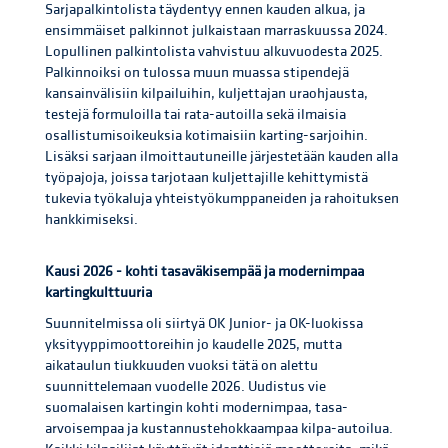
Sarjapalkintolista täydentyy ennen kauden alkua, ja
ensimmäiset palkinnot julkaistaan marraskuussa 2024.
Lopullinen palkintolista vahvistuu alkuvuodesta 2025.
Palkinnoiksi on tulossa muun muassa stipendejä
kansainvälisiin kilpailuihin, kuljettajan uraohjausta,
testejä formuloilla tai rata-autoilla sekä ilmaisia
osallistumisoikeuksia kotimaisiin karting-sarjoihin.
Lisäksi sarjaan ilmoittautuneille järjestetään kauden alla
työpajoja, joissa tarjotaan kuljettajille kehittymistä
tukevia työkaluja yhteistyökumppaneiden ja rahoituksen
hankkimiseksi.
Kausi 2026 - kohti tasaväkisempää ja modernimpaa
kartingkulttuuria
Suunnitelmissa oli siirtyä OK Junior- ja OK-luokissa
yksityyppimoottoreihin jo kaudelle 2025, mutta
aikataulun tiukkuuden vuoksi tätä on alettu
suunnittelemaan vuodelle 2026. Uudistus vie
suomalaisen kartingin kohti modernimpaa, tasa-
arvoisempaa ja kustannustehokkaampaa kilpa-autoilua.