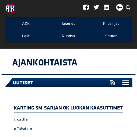
";
AKK
Jäsenet
Kilpailijat
Lajit
Nuoriso
Seurat
AJANKOHTAISTA
UUTISET
Togg
navi
KARTING SM-SARJAN OK-LUOKAN KAASUTTIMET
1.7.2016
« Takaisin