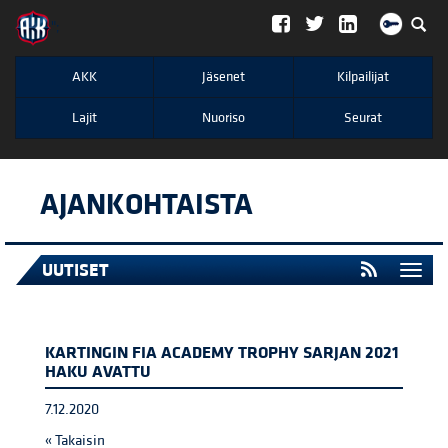
";
AKK
Jäsenet
Kilpailijat
Lajit
Nuoriso
Seurat
AJANKOHTAISTA
UUTISET
Togg
navi
KARTINGIN FIA ACADEMY TROPHY SARJAN 2021
HAKU AVATTU
7.12.2020
« Takaisin