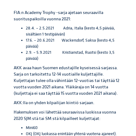
FIA:n Academy Trophy -sarja ajetaan seuraavilla
suorituspaikoilla vuonna 2021:
28.4. – 2.5.2021 Adria, Italia (kesto 4,5 päivää,
sisältäen 1 testipäivän)
17.6. – 20.6.2021 Wackersdorf, Saksa (kesto 4,5
päivää)
2.9. – 5.9.2021 Kristianstad, Ruotsi (kesto 3,5
päivää)
AKK avaa haun Suomen edustajille kyseisessä sarjassa.
Sarja on tarkoitettu 12-14 vuotiaille kuljettajille.
Kuljettajan tulee olla vähintään 12-vuotias tai täyttää 12
vuotta vuoden 2021 aikana. Yläikäraja on 14 vuotta
(kuljettaja ei saa täyttää 15 vuotta vuoden 2021 aikana).
AKK:lla on yhden kilpailijan kiintiö sarjaan.
Hakemuksen voi lähettää seuraavissa luokissa vuonna
2020 SJM:stä tai SM:stä kilpailleet kuljettajat:
Mini60
OKJ (OKJ luokassa enintään yhtenä vuotena ajaneet).