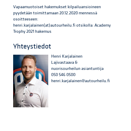
Vapaamuotoiset hakemukset kilpailuansioineen
pyydetään toimittamaan 20.12.2020 mennessä
osoitteeseen:
henri.karjalainen(at)autourheilu.fi otsikolla: Academy
Trophy 2021 hakemus
Yhteystiedot
Henri Karjalainen
Lajivastaava &
nuorisourheilun asiantuntija
050 546 0500
henri.karjalainen@autourheilu.fi